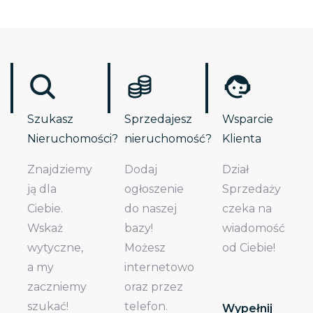
Szukasz
Sprzedajesz
Wsparcie
Nieruchomości?
nieruchomość?
Klienta
Znajdziemy
Dodaj
Dział
ją dla
ogłoszenie
Sprzedaży
Ciebie.
do naszej
czeka na
Wskaż
bazy!
wiadomość
wytyczne,
Możesz
od Ciebie!
a my
internetowo
zaczniemy
oraz przez
szukać!
telefon.
Wypełnij