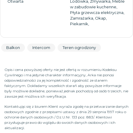
Otwarta
Lodówka, Zmywarka, Meble
w zabudowie kuchenne,
Płyta grzewcza elektryczna,
Zamrażarka, Okap,
Piekarnik,
Balkon
Intercom
Teren ogrodzony
Opis i cena powyższej oferty nie jest ofertą w rozumieniu Kodeksu
Cywilnego i ma jedynie charakter informacyjny, Arka nie ponosi
odpowiedzialności za jej kompletność i zgodność ze stanem
faktycznym. Dokładamy wszelkich starań aby powyższe informacje
były możliwie dokładne, ponieważ jednak pochodzą od osób trzecich, nie
zawsze jest możliwa ich weryfikacja.
Kontaktując się z biurem Klient wyraża zgodę na przetwarzanie danych
osobowych zgodnie z przepisami ustawy z dnia 29 sierpnia 1997 roku o
ochronie danych osobowych / Dz.U.Nr. 133 poz. 883/. Klientowi
przysługuje prawo do wglądu do swoich danych osobowych i ich
aktualizacji.