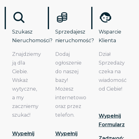
Szukasz
Sprzedajesz
Wsparcie
Nieruchomości?
nieruchomość?
Klienta
Znajdziemy
Dodaj
Dział
ją dla
ogłoszenie
Sprzedaży
Ciebie.
do naszej
czeka na
Wskaż
bazy!
wiadomość
wytyczne,
Możesz
od Ciebie!
a my
internetowo
zaczniemy
oraz przez
szukać!
telefon.
Wypełnij
Formularz
Wypełnij
Wypełnij
Zadzwoń: