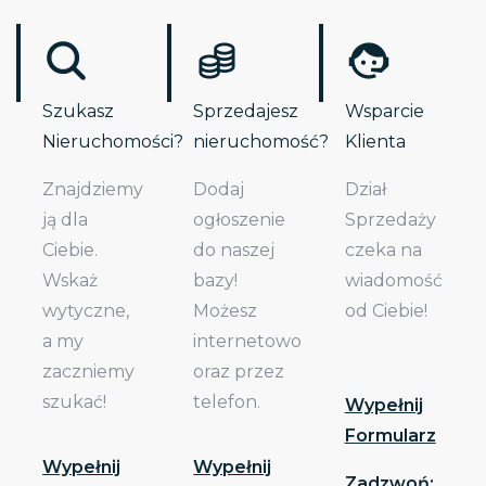
Szukasz
Sprzedajesz
Wsparcie
Nieruchomości?
nieruchomość?
Klienta
Znajdziemy
Dodaj
Dział
ją dla
ogłoszenie
Sprzedaży
Ciebie.
do naszej
czeka na
Wskaż
bazy!
wiadomość
wytyczne,
Możesz
od Ciebie!
a my
internetowo
zaczniemy
oraz przez
szukać!
telefon.
Wypełnij
Formularz
Wypełnij
Wypełnij
Zadzwoń: