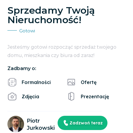
Sprzedamy Twoją
Nieruchomość!
Gotowi
Jesteśmy gotowi rozpocząć sprzedaż twojego
domu, mieszkania czy biura od zaraz!
Zadbamy o:
Formalności
Ofertę
Zdjęcia
Prezentację
Piotr
Zadzwoń teraz
Jurkowski