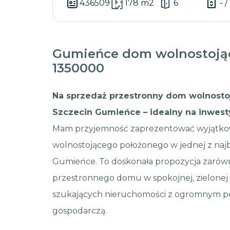
436509
178 m2
6
- /
Gumieńce dom wolnostojąc
1350000
Na sprzedaż przestronny dom wolnostoją
Szczecin Gumieńce – idealny na inwest
Mam przyjemność zaprezentować wyjątko
wolnostojącego położonego w jednej z najba
Gumieńce. To doskonała propozycja zarów
przestronnego domu w spokojnej, zielonej o
szukających nieruchomości z ogromnym pot
gospodarczą.