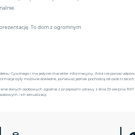
nalnie.
a prezentację. To dom z ogromnym
Kodeksu Cywilnego i ma jedynie charakter informacyjny, Arka nie ponosi odpow
macje były możliwie dokładne, ponieważ jednak pochodzą od osób trzecich, n
anie danych osobowych zgodnie z przepisami ustawy z dnia 29 sierpnia 1997 
obowych i ich aktualizacji.