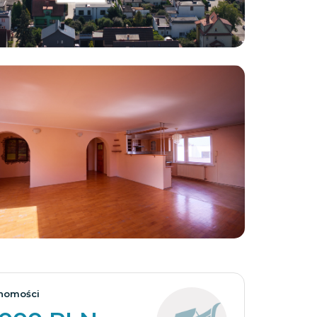
Zobacz wszystkie
homości