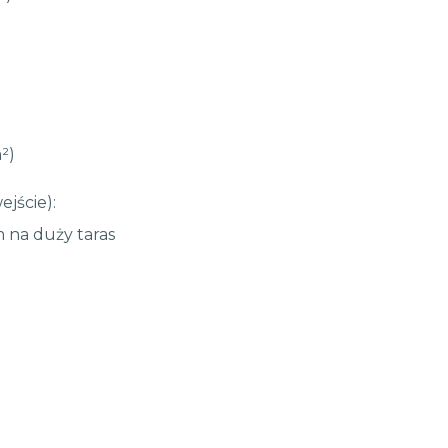
²)
ejście):
m na duży taras