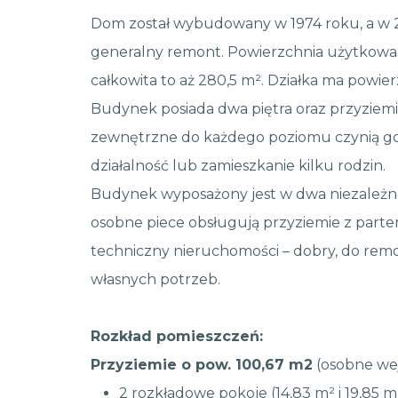
Dom został wybudowany w 1974 roku, a w 
generalny remont. Powierzchnia użytkowa
całkowita to aż 280,5 m². Działka ma powier
Budynek posiada dwa piętra oraz przyziemie
zewnętrzne do każdego poziomu czynią go
działalność lub zamieszkanie kilku rodzin.
Budynek wyposażony jest w dwa niezależn
osobne piece obsługują przyziemie z partere
techniczny nieruchomości – dobry, do rem
własnych potrzeb.
Rozkład pomieszczeń:
Przyziemie o pow. 100,67 m2
(osobne wej
2 rozkładowe pokoje (14,83 m² i 19,85 m