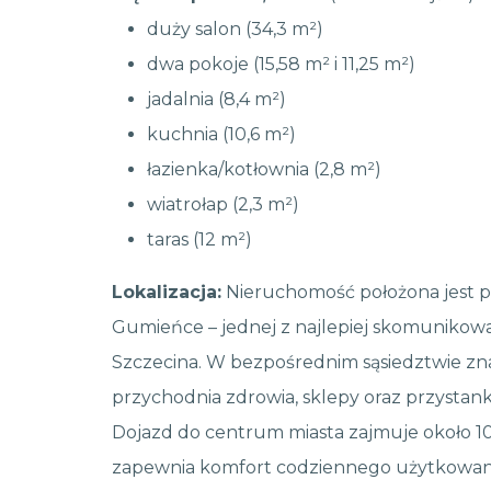
duży salon (34,3 m²)
dwa pokoje (15,58 m² i 11,25 m²)
jadalnia (8,4 m²)
kuchnia (10,6 m²)
łazienka/kotłownia (2,8 m²)
wiatrołap (2,3 m²)
taras (12 m²)
Lokalizacja:
Nieruchomość położona jest prz
Gumieńce – jednej z najlepiej skomunikowan
Szczecina. W bezpośrednim sąsiedztwie znaj
przychodnia zdrowia, sklepy oraz przystanki
Dojazd do centrum miasta zajmuje około 10
zapewnia komfort codziennego użytkowan