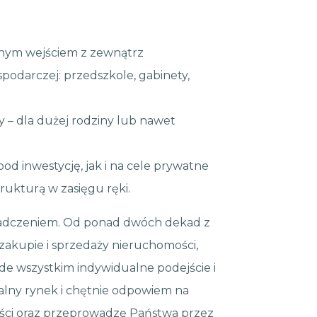
bnym wejściem z zewnątrz
podarczej: przedszkole, gabinety,
 – dla dużej rodziny lub nawet
od inwestycję, jak i na cele prywatne
trukturą w zasięgu ręki.
wiadczeniem. Od ponad dwóch dekad z
akupie i sprzedaży nieruchomości,
ede wszystkim indywidualne podejście i
lny rynek i chętnie odpowiem na
ości oraz przeprowadzę Państwa przez