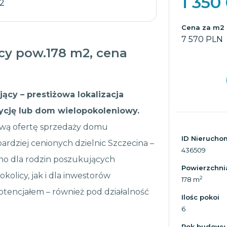
1 350
 2
Cena za m2
7 570 PLN
y pow.178 m2, cena
cy – prestiżowa lokalizacja
ycję lub dom wielopokoleniowy.
wą ofertę sprzedaży domu
ID Nierucho
rdziej cenionych dzielnic Szczecina –
436509
no dla rodzin poszukujących
Powierzchni
kolicy, jak i dla inwestorów
2
178 m
encjałem – również pod działalność
Ilośc pokoi
6
Rok budowy