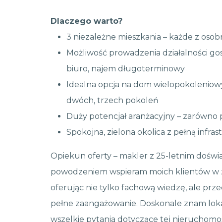
Dlaczego warto?
3 niezależne mieszkania – każde z oso
Możliwość prowadzenia działalności gos
biuro, najem długoterminowy
Idealna opcja na dom wielopokoleniowy
dwóch, trzech pokoleń
Duży potencjał aranżacyjny – zarówno p
Spokojna, zielona okolica z pełną infras
Opiekun oferty – makler z 25-letnim doś
powodzeniem wspieram moich klientów w z
oferując nie tylko fachową wiedzę, ale prz
pełne zaangażowanie. Doskonale znam loka
wszelkie pytania dotyczące tej nieruchom