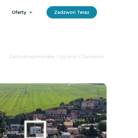
Oferty
Zadzwoń Teraz
Zachodniopomorskie / Szczecin / Gumieńce