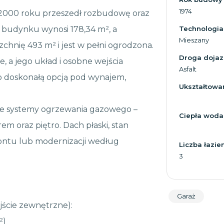
1974
2000 roku przeszedł rozbudowę oraz
 budynku wynosi 178,34 m², a
Technologia
Mieszany
zchnię 493 m² i jest w pełni ogrodzona.
Droga doja
, a jego układ i osobne wejścia
Asfalt
 doskonałą opcją pod wynajem,
Ukształtowan
e systemy ogrzewania gazowego –
Ciepła woda
m oraz piętro. Dach płaski, stan
ontu lub modernizacji według
Liczba łazie
3
Garaż
ście zewnętrzne):
²)