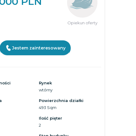
 000 PLN
Opiekun oferty
Jestem zainteresowany
mości
Rynek
wtórny
a
Powierzchnia działki
493 Sqm
Ilość pięter
2
Stan budynku