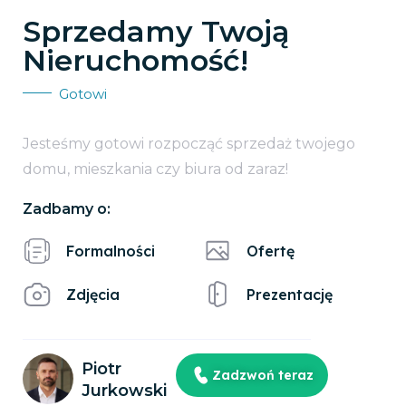
Sprzedamy Twoją
Nieruchomość!
Gotowi
Jesteśmy gotowi rozpocząć sprzedaż twojego
domu, mieszkania czy biura od zaraz!
Zadbamy o:
Formalności
Ofertę
Zdjęcia
Prezentację
Piotr
Zadzwoń teraz
Jurkowski