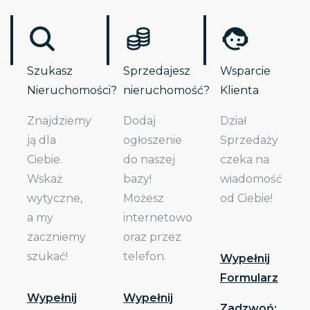
Szukasz
Sprzedajesz
Wsparcie
Nieruchomości?
nieruchomość?
Klienta
Znajdziemy
Dodaj
Dział
ją dla
ogłoszenie
Sprzedaży
Ciebie.
do naszej
czeka na
Wskaż
bazy!
wiadomość
wytyczne,
Możesz
od Ciebie!
a my
internetowo
zaczniemy
oraz przez
szukać!
telefon.
Wypełnij
Formularz
Wypełnij
Wypełnij
Zadzwoń: