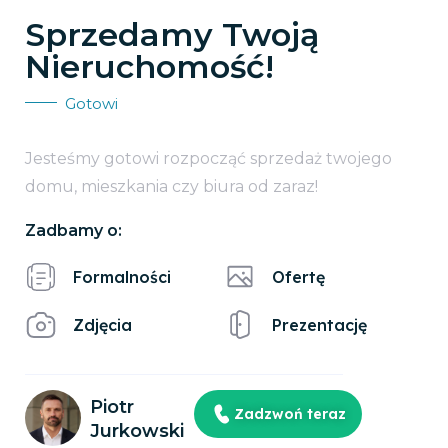
Sprzedamy Twoją
Nieruchomość!
Gotowi
Jesteśmy gotowi rozpocząć sprzedaż twojego
domu, mieszkania czy biura od zaraz!
Zadbamy o:
Formalności
Ofertę
Zdjęcia
Prezentację
Piotr
Zadzwoń teraz
Jurkowski