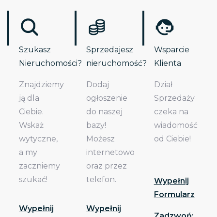
Szukasz
Sprzedajesz
Wsparcie
Nieruchomości?
nieruchomość?
Klienta
Znajdziemy
Dodaj
Dział
ją dla
ogłoszenie
Sprzedaży
Ciebie.
do naszej
czeka na
Wskaż
bazy!
wiadomość
wytyczne,
Możesz
od Ciebie!
a my
internetowo
zaczniemy
oraz przez
szukać!
telefon.
Wypełnij
Formularz
Wypełnij
Wypełnij
Zadzwoń: