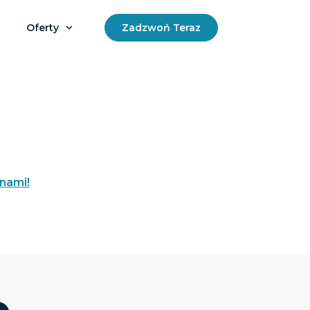
Oferty
Zadzwoń Teraz
 nami!