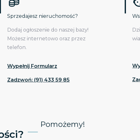
Sprzedajesz nieruchomość?
Wsp
Dodaj ogłoszenie do naszej bazy!
Dz
Możesz internetowo oraz przez
wi
telefon.
Wy
Wypełnij Formularz
Za
Zadzwoń: (91) 433 59 85
Pomożemy!
ści?