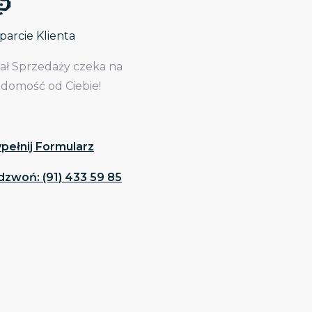
arcie Klienta
iał Sprzedaży czeka na
adomość od Ciebie!
pełnij Formularz
dzwoń: (91) 433 59 85