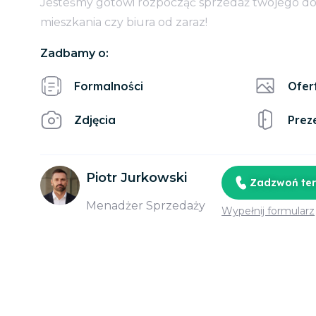
Jesteśmy gotowi rozpocząć sprzedaż twojego d
mieszkania czy biura od zaraz!
Zadbamy o:
Formalności
Ofer
Zdjęcia
Prez
Piotr Jurkowski
Zadzwoń te
Menadżer Sprzedaży
Wypełnij formularz