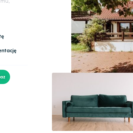
omu,
tę
entację
raz