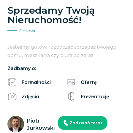
Sprzedamy Twoją
Nieruchomość!
Gotowi
Jesteśmy gotowi rozpocząć sprzedaż twojego
domu, mieszkania czy biura od zaraz!
Zadbamy o:
Formalności
Ofertę
Zdjęcia
Prezentację
Piotr
Zadzwoń teraz
Jurkowski