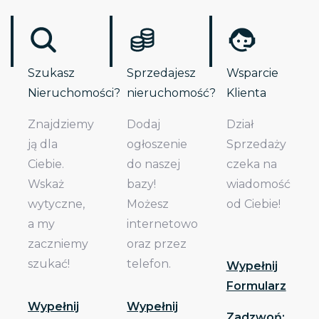
Szukasz
Sprzedajesz
Wsparcie
Nieruchomości?
nieruchomość?
Klienta
Znajdziemy
Dodaj
Dział
ją dla
ogłoszenie
Sprzedaży
Ciebie.
do naszej
czeka na
Wskaż
bazy!
wiadomość
wytyczne,
Możesz
od Ciebie!
a my
internetowo
zaczniemy
oraz przez
szukać!
telefon.
Wypełnij
Formularz
Wypełnij
Wypełnij
Zadzwoń: