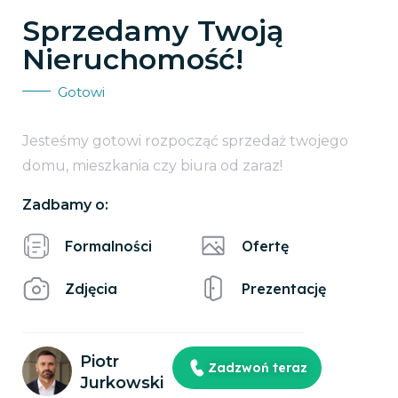
Sprzedamy Twoją
Nieruchomość!
Gotowi
Jesteśmy gotowi rozpocząć sprzedaż twojego
domu, mieszkania czy biura od zaraz!
Zadbamy o:
Formalności
Ofertę
Zdjęcia
Prezentację
Piotr
Zadzwoń teraz
Jurkowski