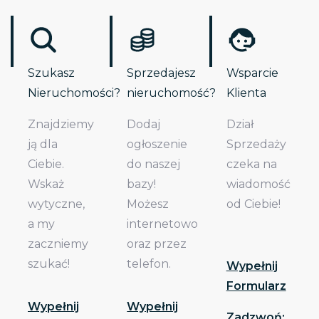
Szukasz
Sprzedajesz
Wsparcie
Nieruchomości?
nieruchomość?
Klienta
Znajdziemy
Dodaj
Dział
ją dla
ogłoszenie
Sprzedaży
Ciebie.
do naszej
czeka na
Wskaż
bazy!
wiadomość
wytyczne,
Możesz
od Ciebie!
a my
internetowo
zaczniemy
oraz przez
szukać!
telefon.
Wypełnij
Formularz
Wypełnij
Wypełnij
Zadzwoń: