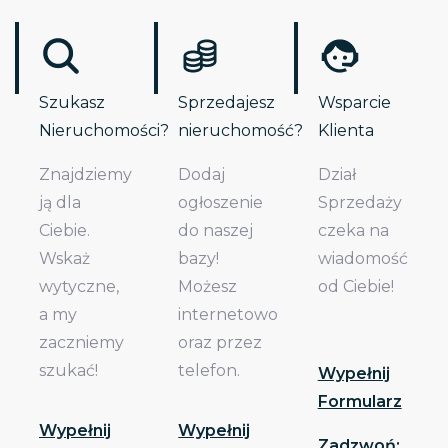
Szukasz
Sprzedajesz
Wsparcie
Nieruchomości?
nieruchomość?
Klienta
Znajdziemy
Dodaj
Dział
ją dla
ogłoszenie
Sprzedaży
Ciebie.
do naszej
czeka na
Wskaż
bazy!
wiadomość
wytyczne,
Możesz
od Ciebie!
a my
internetowo
zaczniemy
oraz przez
szukać!
telefon.
Wypełnij
Formularz
Wypełnij
Wypełnij
Zadzwoń: