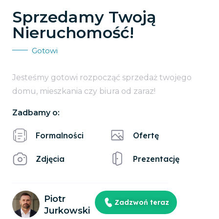
Sprzedamy Twoją
Nieruchomość!
Gotowi
Jesteśmy gotowi rozpocząć sprzedaż twojego
domu, mieszkania czy biura od zaraz!
Zadbamy o:
Formalności
Ofertę
Zdjęcia
Prezentację
Piotr
Zadzwoń teraz
Jurkowski