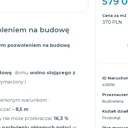
579 
Cena za m2
370 PLN
oleniem na budowę
ym pozwoleniem na budowę
udowę
domu
wolno stojącego z
ID Nierucho
 wymarzony )
436156
Przeznaczeni
ienionym warunkom :
Budowlana
aczać
- 8,5 m
Kształt dział
Prostokąt
 nie może przekraczać
16,3 %
o nachyleniu głównych połaci
w
Plan miejsc