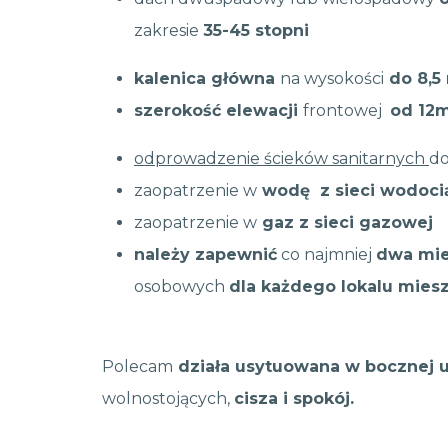
zakresie
35-45 stopni
kalenica główna
na wysokości
do 8,5
szerokość elewacji
frontowej
od 12
odprowadzenie ścieków sanitarnych
d
zaopatrzenie w
wodę z sieci wodoc
zaopatrzenie w
gaz z sieci gazowej
należy zapewnić
co najmniej
dwa mi
osobowych
dla każdego lokalu mie
Polecam
działa usytuowana w bocznej u
wolnostojących,
cisza i spokój.