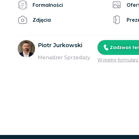
Formalności
Ofer
Zdjęcia
Prez
Piotr Jurkowski
Zadzwoń te
Menadżer Sprzedaży
Wypełnij formularz