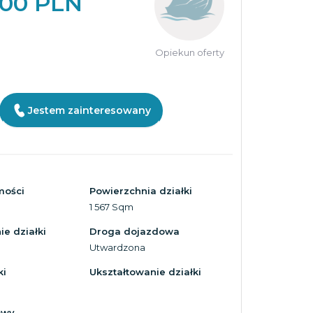
000 PLN
Opiekun oferty
Jestem zainteresowany
mości
Powierzchnia działki
1 567 Sqm
e działki
Droga dojazdowa
Utwardzona
ki
Ukształtowanie działki
owy