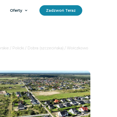
Oferty
Zadzwoń Teraz
kie / Policki / Dobra (szczecińska) / Wołczkowo