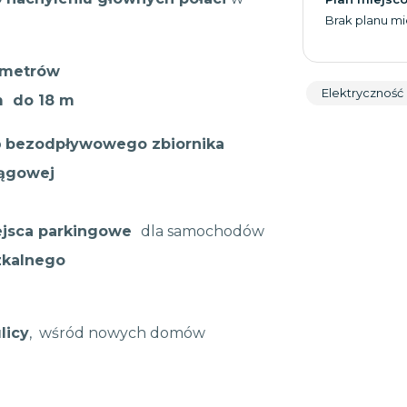
Brak planu m
 metrów
Elektryczność
m do 18 m
o
bezodpływowego zbiornika
iągowej
ejsca parkingowe
dla samochodów
szkalnego
licy
, wśród nowych domów