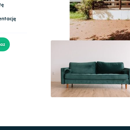
tę
entację
raz