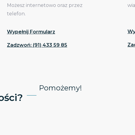
Możesz internetowo oraz przez
wi
telefon.
Wy
Wypełnij Formularz
Za
Zadzwoń: (91) 433 59 85
Pomożemy!
ści?