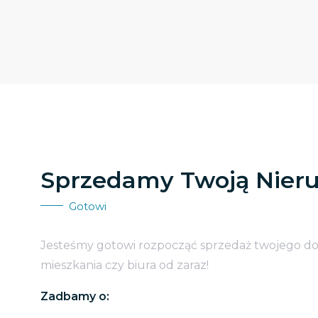
Sprzedamy Twoją Nier
Gotowi
Jesteśmy gotowi rozpocząć sprzedaż twojego d
mieszkania czy biura od zaraz!
Zadbamy o: