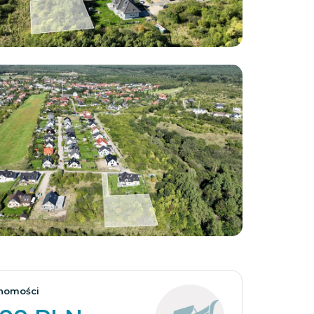
Zobacz wszystkie
homości