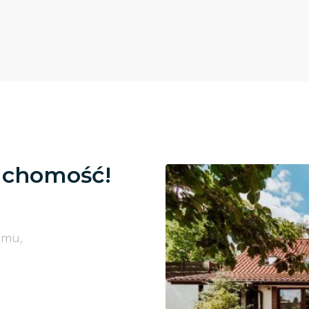
uchomość!
omu,