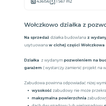
436156
1 567 m2
Wołczkowo działka z pozw
Na sprzedaż
działka budowlana
z wydan
usytuowana
w cichej części Wołczkowa
Działka
z wydanym
pozwoleniem na b
garażem
( wystarczy zamienić projekt na
Zabudowa powinna odpowiadać niżej wym
wysokość
zabudowy nie może przekr
maksymalna powierzchnia
zabudowy
dach dwuspadowy lub wielospadowy