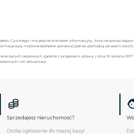
Kodeksu Cywilnego i ma jedynie charakter informacyjny, Arka nie ponosi odpow
macje były możliwie dokładne, ponieważ jednak pochodzą od osób trzecich, n
anie danych osobowych zgodnie z przepisami ustawy z dnia 29 sierpnia 1997 
obowych i ich aktualizacji.
Sprzedajesz nieruchomość?
Wsp
Dodaj ogłoszenie do naszej bazy!
Dz