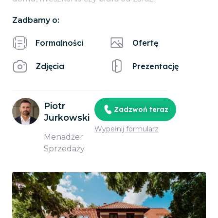
Zadbamy o:
Formalności
Ofertę
Zdjęcia
Prezentację
Piotr
Zadzwoń teraz
Jurkowski
Wypełnij formularz
Menadżer
Sprzedaży