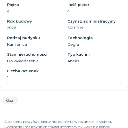
Piętro
Ilość pięter
4
4
Rok budowy
Czynsz administracyjny
2026
300 PLN
Rodzaj budynku
Technologia
Kamienica
Cegła
Stan nieruchomości
Typ kuchni
Do wykończenia
Aneks
Liczba łazienek
1
Gaz
Opis i cena powyższej oferty nie jest ofertą w rozumieniu Kodeksu
Cywilnego i ma jedynie charakter informacyjny, Arka nie ponosi