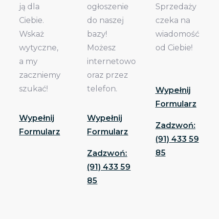
ją dla
ogłoszenie
Sprzedaży
Ciebie.
do naszej
czeka na
Wskaż
bazy!
wiadomość
wytyczne,
Możesz
od Ciebie!
a my
internetowo
zaczniemy
oraz przez
szukać!
telefon.
Wypełnij
Formularz
Wypełnij
Wypełnij
Zadzwoń:
Formularz
Formularz
(91) 433 59
85
Zadzwoń:
(91) 433 59
85