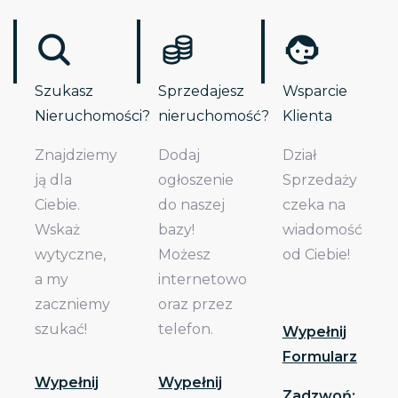
Szukasz
Sprzedajesz
Wsparcie
Nieruchomości?
nieruchomość?
Klienta
Znajdziemy
Dodaj
Dział
ją dla
ogłoszenie
Sprzedaży
Ciebie.
do naszej
czeka na
Wskaż
bazy!
wiadomość
wytyczne,
Możesz
od Ciebie!
a my
internetowo
zaczniemy
oraz przez
szukać!
telefon.
Wypełnij
Formularz
Wypełnij
Wypełnij
Zadzwoń: