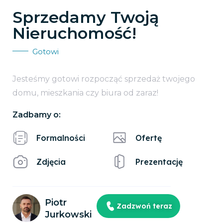
Sprzedamy Twoją
Nieruchomość!
Gotowi
Jesteśmy gotowi rozpocząć sprzedaż twojego
domu, mieszkania czy biura od zaraz!
Zadbamy o:
Formalności
Ofertę
Zdjęcia
Prezentację
Piotr
Zadzwoń teraz
Jurkowski