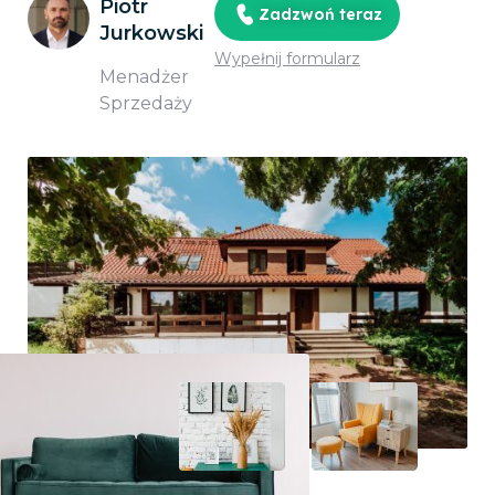
Piotr
Zadzwoń teraz
Jurkowski
Wypełnij formularz
Menadżer
Sprzedaży