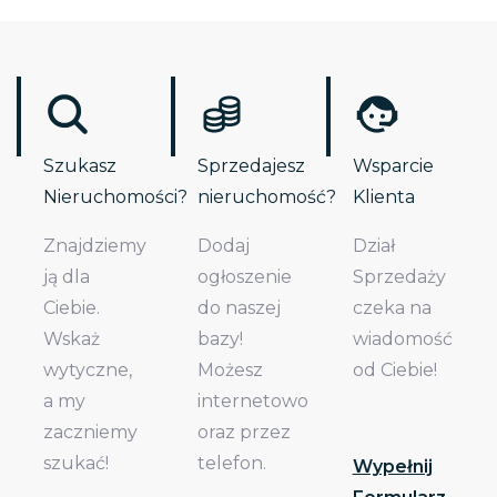
Szukasz
Sprzedajesz
Wsparcie
Nieruchomości?
nieruchomość?
Klienta
Znajdziemy
Dodaj
Dział
ją dla
ogłoszenie
Sprzedaży
Ciebie.
do naszej
czeka na
Wskaż
bazy!
wiadomość
wytyczne,
Możesz
od Ciebie!
a my
internetowo
zaczniemy
oraz przez
szukać!
telefon.
Wypełnij