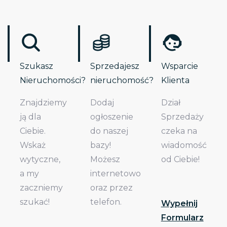
Szukasz
Sprzedajesz
Wsparcie
Nieruchomości?
nieruchomość?
Klienta
Znajdziemy
Dodaj
Dział
ją dla
ogłoszenie
Sprzedaży
Ciebie.
do naszej
czeka na
Wskaż
bazy!
wiadomość
wytyczne,
Możesz
od Ciebie!
a my
internetowo
zaczniemy
oraz przez
szukać!
telefon.
Wypełnij
Formularz