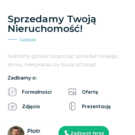
Sprzedamy Twoją
Nieruchomość!
Gotowi
Jesteśmy gotowi rozpocząć sprzedaż twojego
domu, mieszkania czy biura od zaraz!
Zadbamy o:
Formalności
Ofertę
Zdjęcia
Prezentację
Piotr
Zadzwoń teraz