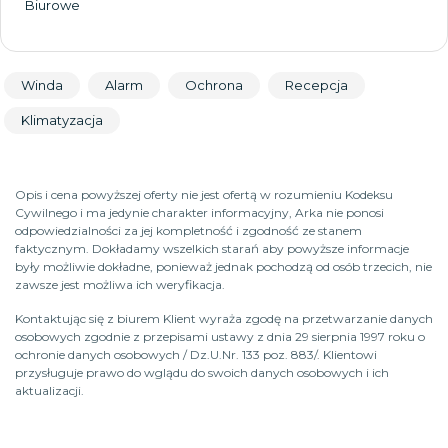
Biurowe
Winda
Alarm
Ochrona
Recepcja
Klimatyzacja
Opis i cena powyższej oferty nie jest ofertą w rozumieniu Kodeksu
Cywilnego i ma jedynie charakter informacyjny, Arka nie ponosi
odpowiedzialności za jej kompletność i zgodność ze stanem
faktycznym. Dokładamy wszelkich starań aby powyższe informacje
były możliwie dokładne, ponieważ jednak pochodzą od osób trzecich, nie
zawsze jest możliwa ich weryfikacja.
Kontaktując się z biurem Klient wyraża zgodę na przetwarzanie danych
osobowych zgodnie z przepisami ustawy z dnia 29 sierpnia 1997 roku o
ochronie danych osobowych / Dz.U.Nr. 133 poz. 883/. Klientowi
przysługuje prawo do wglądu do swoich danych osobowych i ich
aktualizacji.