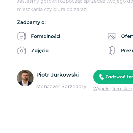
Jesteśmy gotowi rozpocząć sprzedaż twojego d
mieszkania czy biura od zaraz!
Zadbamy o:
Formalności
Ofer
Zdjęcia
Prez
Piotr Jurkowski
Zadzwoń te
Menadżer Sprzedaży
Wypełnij formularz