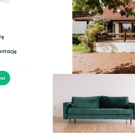
omu,
tę
entację
raz