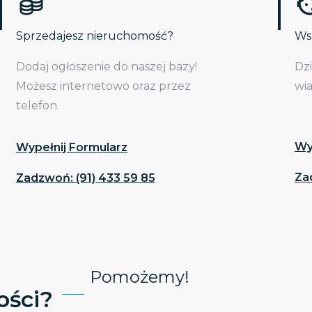
Sprzedajesz nieruchomość?
Wsp
Dodaj ogłoszenie do naszej bazy!
Dz
Możesz internetowo oraz przez
wi
telefon.
Wy
Wypełnij Formularz
Za
Zadzwoń: (91) 433 59 85
Pomożemy!
ści?