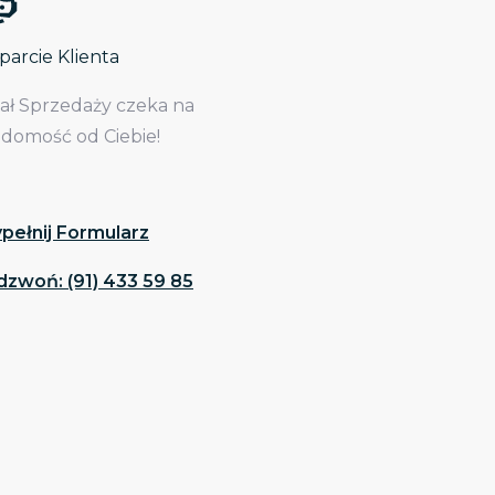
arcie Klienta
iał Sprzedaży czeka na
adomość od Ciebie!
pełnij Formularz
dzwoń: (91) 433 59 85