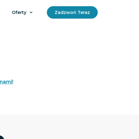
Oferty
Zadzwoń Teraz
 nami!