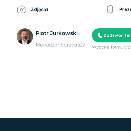
Zdjęcia
Prez
Piotr Jurkowski
Zadzwoń te
Menadżer Sprzedaży
Wypełnij formularz