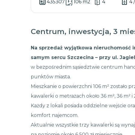
435307
106 m2
4
4 
Centrum, inwestycja, 3 mi
Na sprzedaż wyjątkowa nieruchomość i
samym sercu Szczecina – przy ul. Jagiel
w bezpośrednim sąsiedztwie centrum han
punktów miasta.
Mieszkanie o powierzchni 106 m² zostało pr
kawalerki o metrażach około 36 m², 36 m² i 
Każdy z lokali posiada oddzielne wejście o
komfort najemcom.
Aktualnie wszystkie trzy kawalerki są wyn
na poziomie około 6 500 zł miesięcznie.