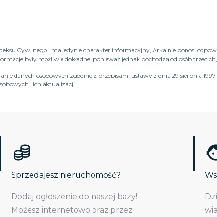
Kodeksu Cywilnego i ma jedynie charakter informacyjny, Arka nie ponosi odpow
macje były możliwie dokładne, ponieważ jednak pochodzą od osób trzecich, n
anie danych osobowych zgodnie z przepisami ustawy z dnia 29 sierpnia 1997 
obowych i ich aktualizacji.
Sprzedajesz nieruchomość?
Wsp
Dodaj ogłoszenie do naszej bazy!
Dz
Możesz internetowo oraz przez
wi