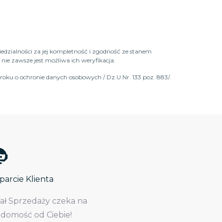
iedzialności za jej kompletność i zgodność ze stanem
ie zawsze jest możliwa ich weryfikacja.
roku o ochronie danych osobowych / Dz.U.Nr. 133 poz. 883/.
arcie Klienta
iał Sprzedaży czeka na
adomość od Ciebie!