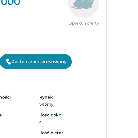
 000
Opiekun oferty
Jestem zainteresowany
mości
Rynek
wtórny
a
Ilośc pokoi
4
Ilość pięter