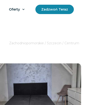
Oferty
Zadzwoń Teraz
Zachodniopomorskie / Szczecin / Centrum