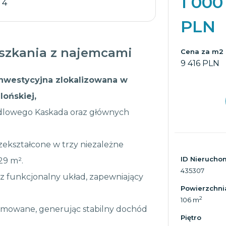
1 000
/ 4
PLN
eszkania z najemcami
Cena za m2
9 416 PLN
nwestycyjna zlokalizowana w
lońskiej,
dlowego Kaskada oraz głównych
zekształcone w trzy niezależne
ID Nierucho
29 m².
435307
raz funkcjonalny układ, zapewniający
Powierzchni
2
106 m
ajmowane, generując stabilny dochód
Piętro