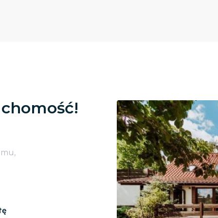
uchomość!
omu,
tę