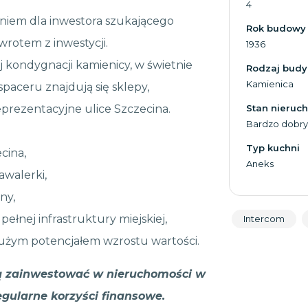
4
zaniem dla inwestora szukającego
Rok budowy
otem z inwestycji.
1936
 kondygnacji kamienicy, w świetnie
Rodzaj bud
Kamienica
paceru znajdują się sklepy,
eprezentacyjne ulice Szczecina.
Stan nieruc
Bardzo dobry
Typ kuchni
cina,
Aneks
awalerki,
ny,
pełnej infrastruktury miejskiej,
Intercom
dużym potencjałem wzrostu wartości.
cą zainwestować w nieruchomości w
regularne korzyści finansowe.