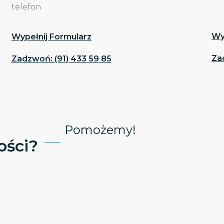
telefon.
Wy
Wypełnij Formularz
Za
Zadzwoń: (91) 433 59 85
Pomożemy!
ści?