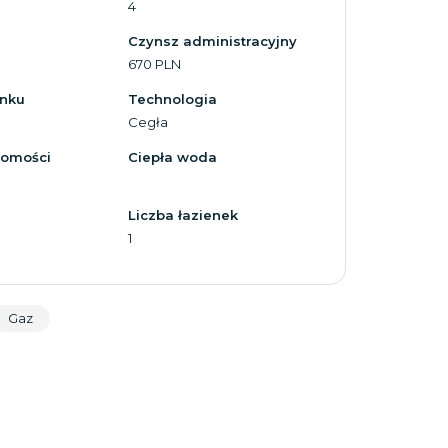
4
Czynsz administracyjny
670 PLN
ynku
Technologia
Cegła
homości
Ciepła woda
Liczba łazienek
1
Gaz