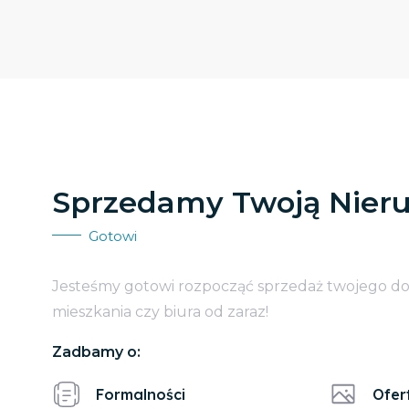
Sprzedamy Twoją Nier
Gotowi
Jesteśmy gotowi rozpocząć sprzedaż twojego d
mieszkania czy biura od zaraz!
Zadbamy o:
Formalności
Ofer