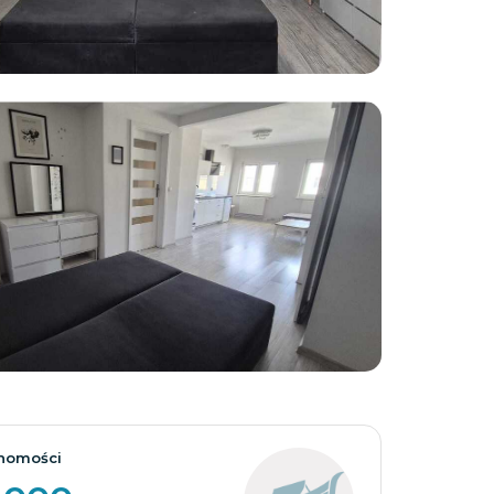
Zobacz wszystkie
homości