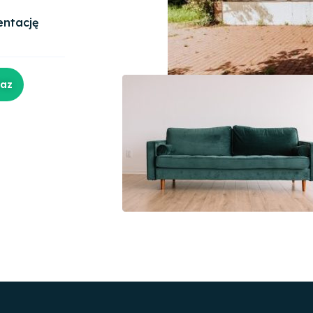
entację
raz