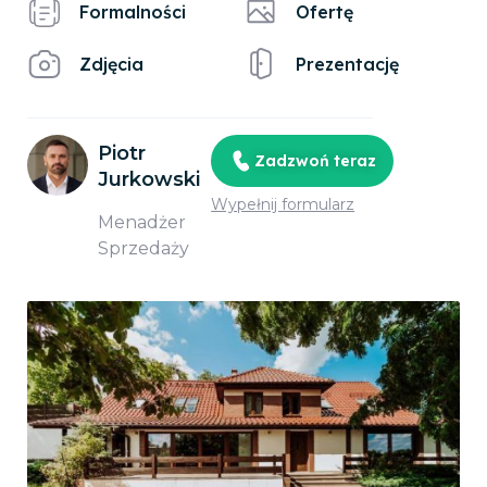
Formalności
Ofertę
Zdjęcia
Prezentację
Piotr
Zadzwoń teraz
Jurkowski
Wypełnij formularz
Menadżer
Sprzedaży