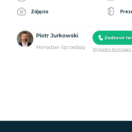
Zdjęcia
Prez
Piotr Jurkowski
Zadzwoń te
Menadżer Sprzedaży
Wypełnij formularz