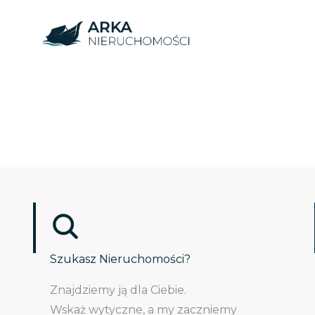
Szukasz Nieruchomości?
Znajdziemy ją dla Ciebie.
Wskaż wytyczne, a my zaczniemy