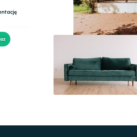
entację
raz