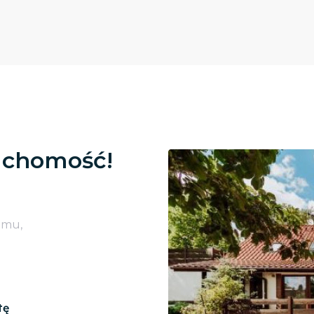
uchomość!
omu,
tę