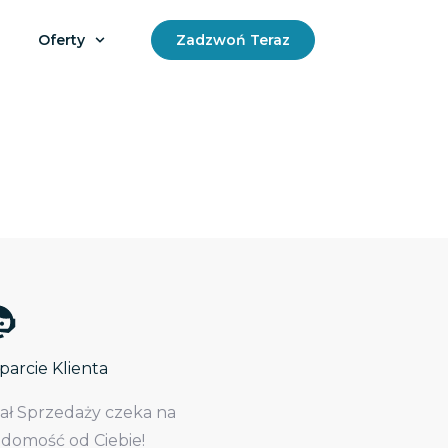
Oferty
Zadzwoń Teraz
arcie Klienta
iał Sprzedaży czeka na
adomość od Ciebie!