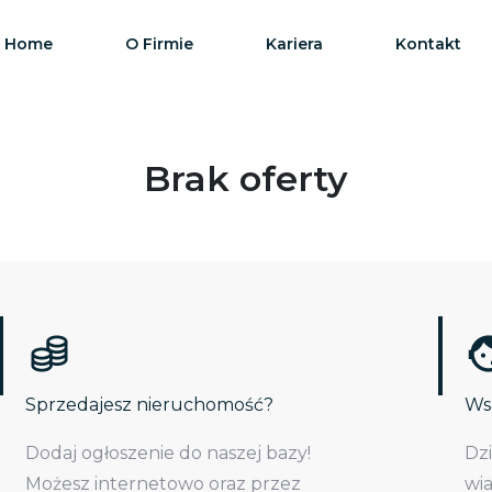
Home
O Firmie
Kariera
Kontakt
Brak oferty
Sprzedajesz nieruchomość?
Wsp
Dodaj ogłoszenie do naszej bazy!
Dz
Możesz internetowo oraz przez
wi