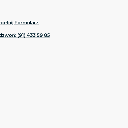
pełnij Formularz
dzwoń: (91) 433 59 85