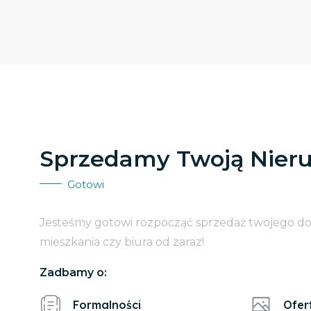
Sprzedamy Twoją Nier
Gotowi
Jesteśmy gotowi rozpocząć sprzedaż twojego d
mieszkania czy biura od zaraz!
Zadbamy o:
Formalności
Ofer