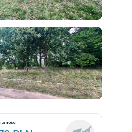
Zobacz wszystkie
homości