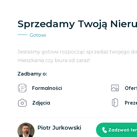
Sprzedamy Twoją Nier
Gotowi
Jesteśmy gotowi rozpocząć sprzedaż twojego d
mieszkania czy biura od zaraz!
Zadbamy o:
Formalności
Ofer
Zdjęcia
Prez
Piotr Jurkowski
Zadzwoń te