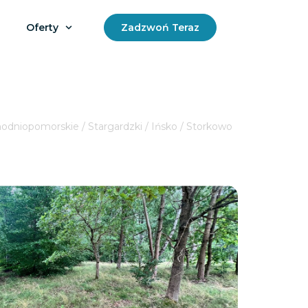
Oferty
Zadzwoń Teraz
odniopomorskie / Stargardzki / Ińsko / Storkowo