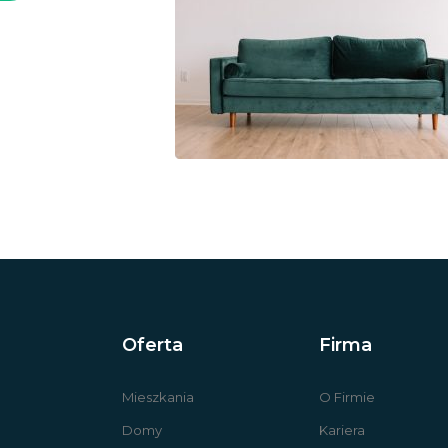
Oferta
Firma
Mieszkania
O Firmie
Domy
Kariera