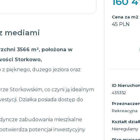
160 
Cena za m2
45 PLN
 z mediami
rzchni 3566 m², położona w
wości Storkowo,
 z pięknego, dużego jeziora oraz
ID Nierucho
rze Storkowskim, co czyni ją idealnym
435352
stycji. Działka posiada dostęp do
Przeznaczeni
Rekreacyjna
ojedyncze zabudowania mieszkalne
Kształt dział
Nieregularny
 potwierdza potencjał inwestycyjny
Plan miejsc