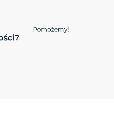
Pomożemy!
ści?