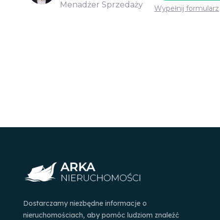
Menadżer Sprzedaży
Wypełnij formularz
Dostarczamy niezbędne informacje o
nieruchomościach, aby pomóc ludziom znaleźć