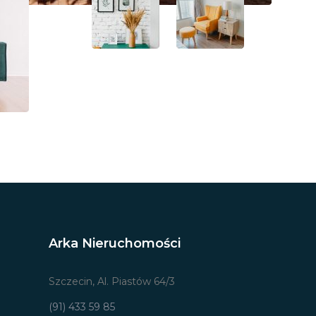
Arka Nieruchomości
Szczecin, Al. Piastów 64/3
(91) 433 59 85