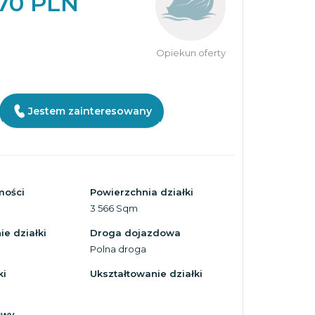
470 PLN
Opiekun oferty
Jestem zainteresowany
mości
Powierzchnia działki
3 566 Sqm
e działki
Droga dojazdowa
Polna droga
ki
Ukształtowanie działki
owy