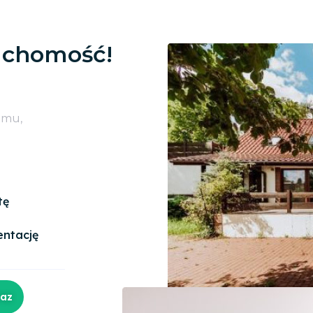
uchomość!
omu,
tę
entację
raz