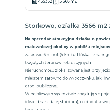
435352
3 566 m2
Storkowo, działka 3566 m2
Na sprzedaż atrakcyjna działka o powie
malowniczej okolicy w pobliżu miejsco
zaledwie 6 minut (5 km) od Ińska – znanego
bogatych terenów rekreacyjnych.
Nieruchomość zlokalizowana jest przy jezio
miejscem zarówno do wypoczynku, jak i inwe
drogi publicznej.
W najbliższym sąsiedztwie znajdują się p
(dwie działki dalej stoi dom), co dodatkowo
tego terenu.