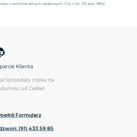
roku o ochronie danych osobowych / Dz.U.Nr. 133 poz. 883/.
arcie Klienta
iał Sprzedaży czeka na
adomość od Ciebie!
pełnij Formularz
dzwoń: (91) 433 59 85