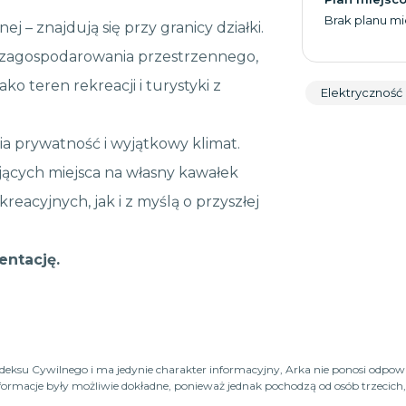
Brak planu m
ej – znajdują się przy granicy działki.
m zagospodarowania przestrzennego,
o teren rekreacji i turystyki z
Elektryczność
ia prywatność i wyjątkowy klimat.
jących miejsca na własny kawałek
eacyjnych, jak i z myślą o przyszłej
entację.
Kodeksu Cywilnego i ma jedynie charakter informacyjny, Arka nie ponosi odpow
macje były możliwie dokładne, ponieważ jednak pochodzą od osób trzecich, n