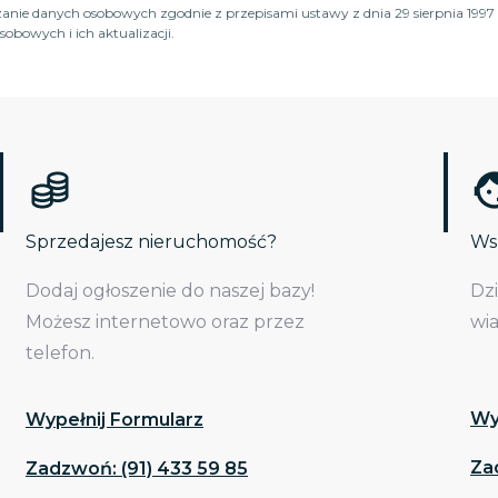
anie danych osobowych zgodnie z przepisami ustawy z dnia 29 sierpnia 1997 
obowych i ich aktualizacji.
Sprzedajesz nieruchomość?
Wsp
Dodaj ogłoszenie do naszej bazy!
Dz
Możesz internetowo oraz przez
wi
telefon.
Wy
Wypełnij Formularz
Za
Zadzwoń: (91) 433 59 85