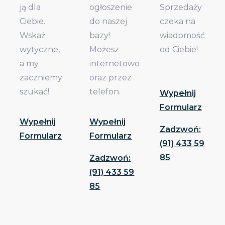
ją dla
ogłoszenie
Sprzedaży
Ciebie.
do naszej
czeka na
Wskaż
bazy!
wiadomość
wytyczne,
Możesz
od Ciebie!
a my
internetowo
zaczniemy
oraz przez
szukać!
telefon.
Wypełnij
Formularz
Wypełnij
Wypełnij
Zadzwoń:
Formularz
Formularz
(91) 433 59
85
Zadzwoń:
(91) 433 59
85