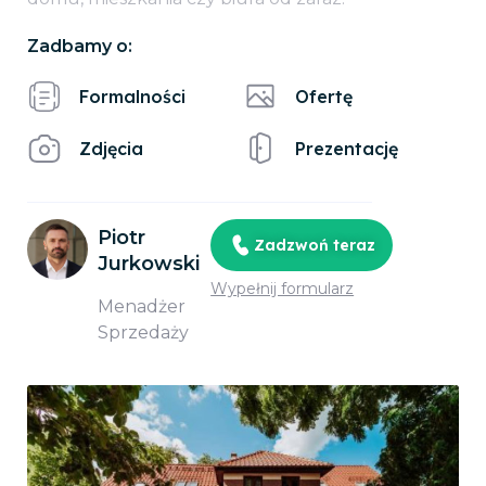
Zadbamy o:
Formalności
Ofertę
Zdjęcia
Prezentację
Piotr
Zadzwoń teraz
Jurkowski
Wypełnij formularz
Menadżer
Sprzedaży