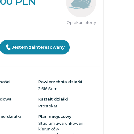
000 PLN
Opiekun oferty
Jestem zainteresowany
mości
Powierzchnia działki
2 616 Sqm
zdowa
Kształt działki
Prostokąt
ie działki
Plan miejscowy
Studium uwarunkowań i
kierunków