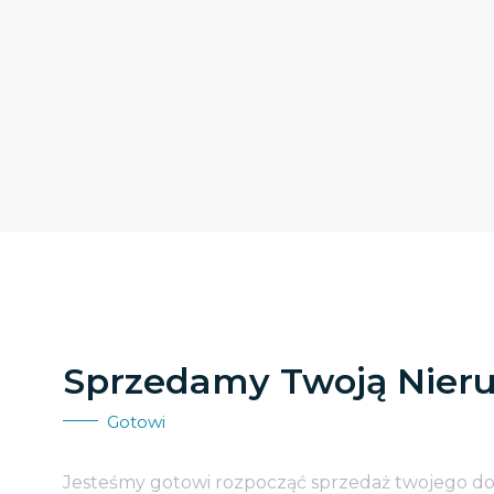
Sprzedamy Twoją Nier
Gotowi
Jesteśmy gotowi rozpocząć sprzedaż twojego d