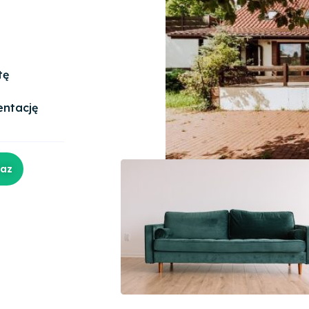
tę
entację
raz