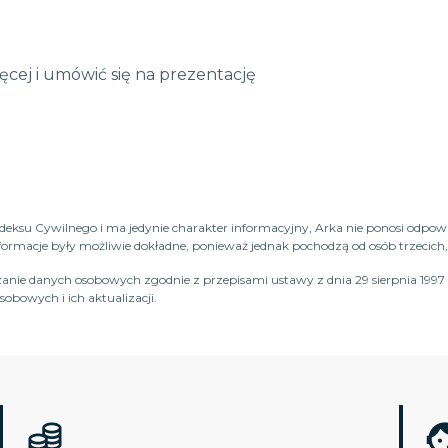
ięcej i umówić się na prezentację
Kodeksu Cywilnego i ma jedynie charakter informacyjny, Arka nie ponosi odpow
macje były możliwie dokładne, ponieważ jednak pochodzą od osób trzecich, n
anie danych osobowych zgodnie z przepisami ustawy z dnia 29 sierpnia 1997 
obowych i ich aktualizacji.