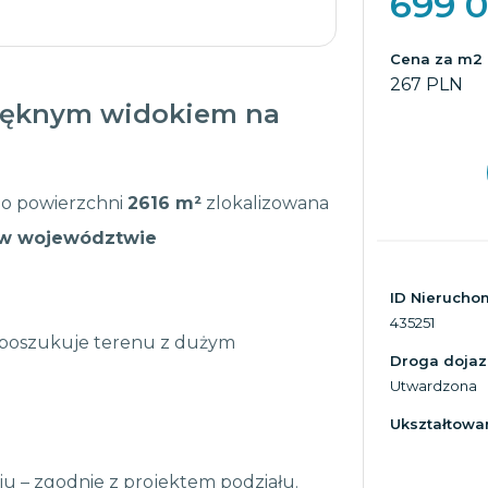
699 
Cena za m2
267 PLN
pięknym widokiem na
 o powierzchni
2616 m²
zlokalizowana
 w województwie
ID Nierucho
435251
y poszukuje terenu z dużym
Droga doja
Utwardzona
Ukształtowan
u – zgodnie z projektem podziału.