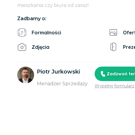
mieszkania czy biura od zaraz!
Zadbamy o:
Formalności
Ofer
Zdjęcia
Prez
Piotr Jurkowski
Zadzwoń te
Menadżer Sprzedaży
Wypełnij formularz