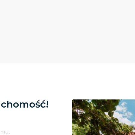
uchomość!
omu,