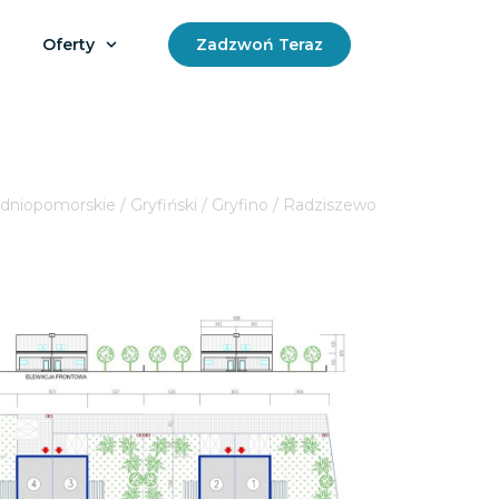
Oferty
Zadzwoń Teraz
niopomorskie / Gryfiński / Gryfino / Radziszewo