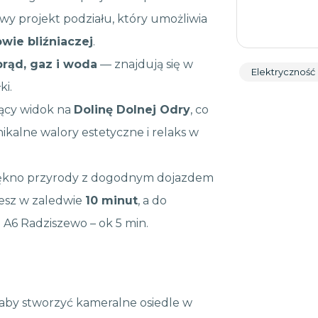
wy projekt podziału, który umożliwia
ie bliźniaczej
.
prąd, gaz i woda
— znajdują się w
Elektryczność
ki.
jący widok na
Dolinę Dolnej Odry
, co
alne walory estetyczne i relaks w
 piękno przyrody z dogodnym dojazdem
esz w zaledwie
10 minut
, a do
a A6 Radziszewo – ok 5 min.
 aby stworzyć kameralne osiedle w