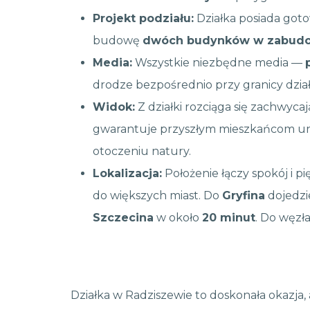
Projekt podziału:
Działka posiada goto
budowę
dwóch budynków w zabudow
Media:
Wszystkie niezbędne media —
drodze bezpośrednio przy granicy dział
Widok:
Z działki rozciąga się zachwyca
gwarantuje przyszłym mieszkańcom unik
otoczeniu natury.
Lokalizacja:
Położenie łączy spokój i
do większych miast. Do
Gryfina
dojedzi
Szczecina
w około
20 minut
. Do węzł
Działka w Radziszewie to doskonała okazja,