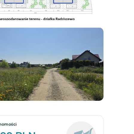
Zobacz wszystkie
homości