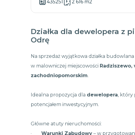
435251
2 616 m2
Działka dla dewelopera z 
Odrę
Na sprzedaż wyjątkowa działka budowlana
w malowniczej miejscowości
Radziszewo,
zachodniopomorskim
.
Idealna propozycja dla
dewelopera
, któr
potencjałem inwestycyjnym.
Główne atuty nieruchomości:
·
Warunki Zabudowy
– w przygotowani