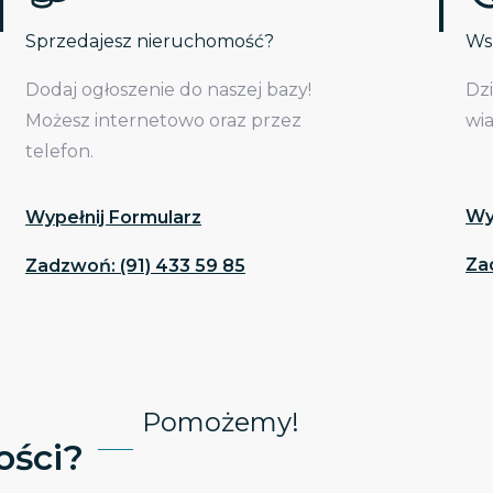
Sprzedajesz nieruchomość?
Wsp
Dodaj ogłoszenie do naszej bazy!
Dz
Możesz internetowo oraz przez
wi
telefon.
Wy
Wypełnij Formularz
Za
Zadzwoń: (91) 433 59 85
Pomożemy!
ści?