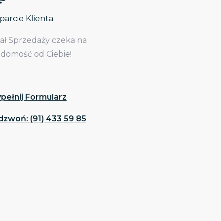
arcie Klienta
iał Sprzedaży czeka na
adomość od Ciebie!
pełnij Formularz
dzwoń: (91) 433 59 85