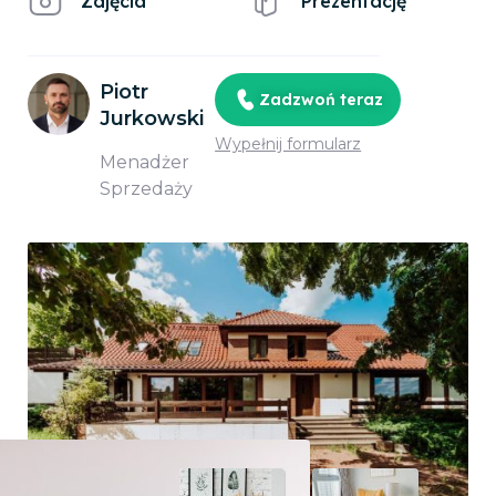
Zdjęcia
Prezentację
Piotr
Zadzwoń teraz
Jurkowski
Wypełnij formularz
Menadżer
Sprzedaży