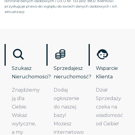
ochronie danych osobowych / Dz.U.Nr. 133 poz. 883/. Klientowi
przysługuje prawo do wglądu do swoich danych osobowych i ich
aktualizacji.
Szukasz
Sprzedajesz
Wsparcie
Nieruchomości?
nieruchomość?
Klienta
Znajdziemy
Dodaj
Dział
ją dla
ogłoszenie
Sprzedaży
Ciebie.
do naszej
czeka na
Wskaż
bazy!
wiadomość
wytyczne,
Możesz
od Ciebie!
a my
internetowo