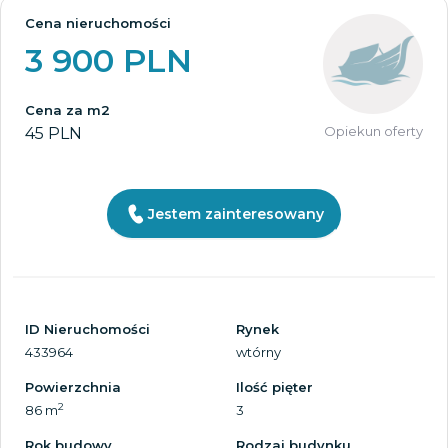
Cena nieruchomości
3 900 PLN
Cena za m2
Opiekun oferty
45 PLN
Jestem zainteresowany
ID Nieruchomości
Rynek
433964
wtórny
Powierzchnia
Ilość pięter
2
86 m
3
Rok budowy
Rodzaj budynku