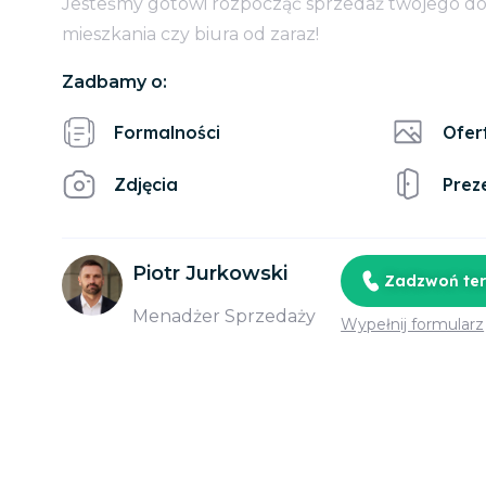
Jesteśmy gotowi rozpocząć sprzedaż twojego d
mieszkania czy biura od zaraz!
Zadbamy o:
Formalności
Ofer
Zdjęcia
Prez
Piotr Jurkowski
Zadzwoń te
Menadżer Sprzedaży
Wypełnij formularz