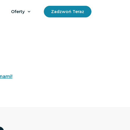
Oferty
Zadzwoń Teraz
 nami!