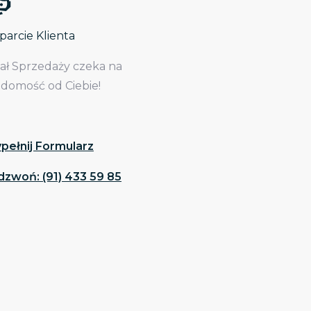
arcie Klienta
iał Sprzedaży czeka na
adomość od Ciebie!
pełnij Formularz
dzwoń: (91) 433 59 85