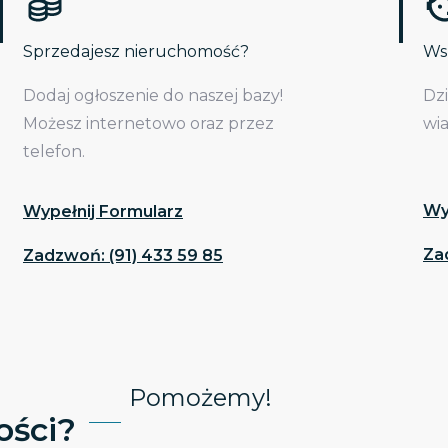
Sprzedajesz nieruchomość?
Wsp
Dodaj ogłoszenie do naszej bazy!
Dz
Możesz internetowo oraz przez
wi
telefon.
Wy
Wypełnij Formularz
Za
Zadzwoń: (91) 433 59 85
Pomożemy!
ści?