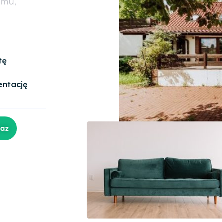
omu,
tę
entację
raz