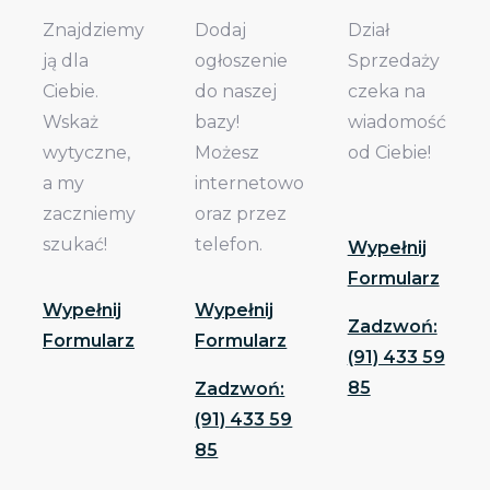
Znajdziemy
Dodaj
Dział
ją dla
ogłoszenie
Sprzedaży
Ciebie.
do naszej
czeka na
Wskaż
bazy!
wiadomość
wytyczne,
Możesz
od Ciebie!
a my
internetowo
zaczniemy
oraz przez
szukać!
telefon.
Wypełnij
Formularz
Wypełnij
Wypełnij
Zadzwoń:
Formularz
Formularz
(91) 433 59
85
Zadzwoń:
(91) 433 59
85