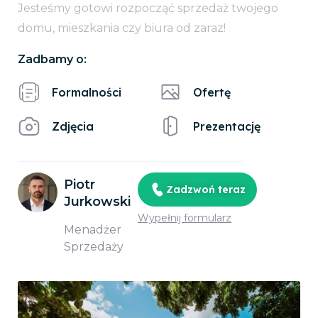
Jesteśmy gotowi rozpocząć sprzedaż twojego
domu, mieszkania czy biura od zaraz!
Zadbamy o:
Formalności
Ofertę
Zdjęcia
Prezentację
Piotr
Zadzwoń teraz
Jurkowski
Wypełnij formularz
Menadżer
Sprzedaży