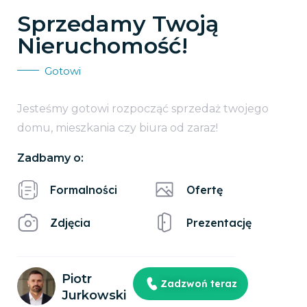
Sprzedamy Twoją
Nieruchomość!
Gotowi
Jesteśmy gotowi rozpocząć sprzedaż twojego
domu, mieszkania czy biura od zaraz!
Zadbamy o:
Formalności
Ofertę
Zdjęcia
Prezentację
Piotr
Zadzwoń teraz
Jurkowski