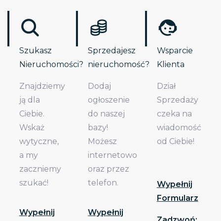
Szukasz
Sprzedajesz
Wsparcie
Nieruchomości?
nieruchomość?
Klienta
Znajdziemy
Dodaj
Dział
ją dla
ogłoszenie
Sprzedaży
Ciebie.
do naszej
czeka na
Wskaż
bazy!
wiadomość
wytyczne,
Możesz
od Ciebie!
a my
internetowo
zaczniemy
oraz przez
szukać!
telefon.
Wypełnij
Formularz
Wypełnij
Wypełnij
Zadzwoń: