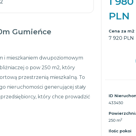
1 980
 2
PLN
500m Gumieńce
Cena za m2
7 920 PLN
wym i mieszkaniem dwupoziomowym
iźniaczej o pow 250 m2, który
ortową przestrzenią mieszkalną. To
ego nieruchomości generującej stały
ID Nierucho
 przedsiębiorcy, który chce prowadzić
433450
Powierzchni
2
250 m
Ilośc pokoi