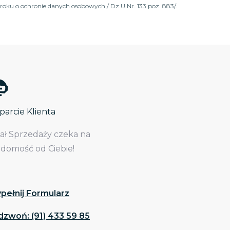
roku o ochronie danych osobowych / Dz.U.Nr. 133 poz. 883/.
arcie Klienta
iał Sprzedaży czeka na
adomość od Ciebie!
pełnij Formularz
dzwoń: (91) 433 59 85