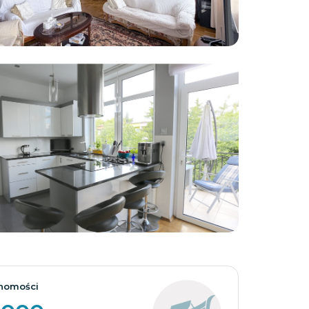
Zobacz wszystkie
homości