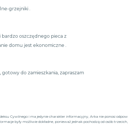
e-grzejniki .
 bardzo oszczędnego pieca z
nie domu jest ekonomiczne .
 gotowy do zamieszkania, zapraszam
Kodeksu Cywilnego i ma jedynie charakter informacyjny, Arka nie ponosi odpow
macje były możliwie dokładne, ponieważ jednak pochodzą od osób trzecich, n