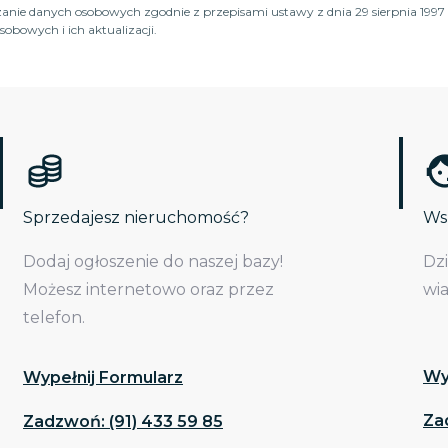
anie danych osobowych zgodnie z przepisami ustawy z dnia 29 sierpnia 1997 
obowych i ich aktualizacji.
Sprzedajesz nieruchomość?
Wsp
Dodaj ogłoszenie do naszej bazy!
Dz
Możesz internetowo oraz przez
wi
telefon.
Wy
Wypełnij Formularz
Za
Zadzwoń: (91) 433 59 85