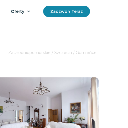
Oferty
Zadzwoń Teraz
Zachodniopomorskie / Szczecin / Gumieńce