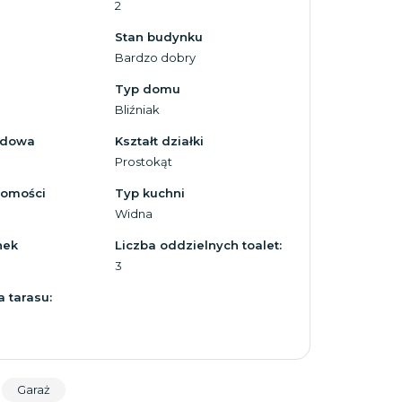
2
Stan budynku
Bardzo dobry
Typ domu
Bliźniak
zdowa
Kształt działki
Prostokąt
homości
Typ kuchni
Widna
nek
Liczba oddzielnych toalet:
3
 tarasu:
Garaż