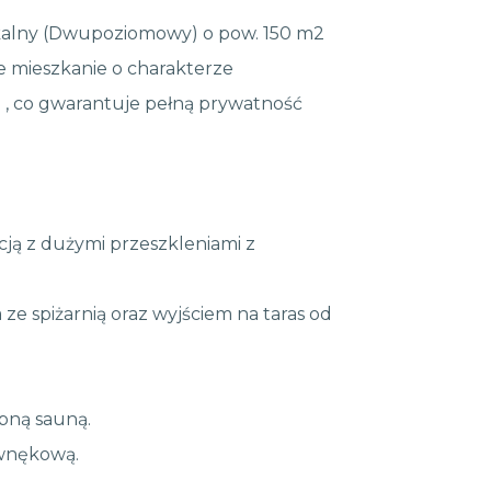
kalny (Dwupoziomowy) o pow. 150 m2
e mieszkanie o charakterze
 , co gwarantuje pełną prywatność
cją z dużymi przeszkleniami z
e spiżarnią oraz wyjściem na taras od
obną sauną.
 wnękową.