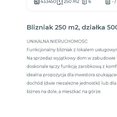
433450
250 m2
6
- /
Blizniak 250 m2, działka 
UNIKALNA NIERUCHOMOŚĆ:
Funkcjonalny bliźniak z lokalem usługo
Na sprzedaż wyjątkowy dom w zabudowie bl
doskonale łączy funkcję zarobkową z komf
idealna propozycja dla inwestora szukając
dochód (dwie niezależne jednostki) lub dla
biznes na dole, a mieszkać na górze.