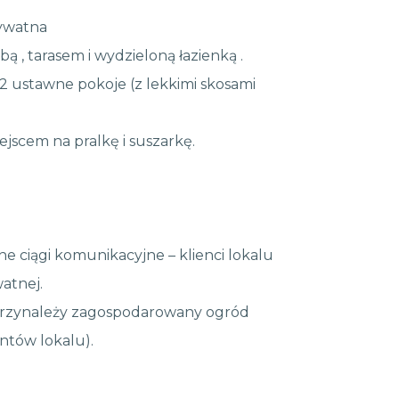
rywatna
ą , tarasem i wydzieloną łazienką .
2 ustawne pokoje (z lekkimi skosami
ejscem na pralkę i suszarkę.
ne ciągi komunikacyjne – klienci lokalu
atnej.
 przynależy zagospodarowany ogród
ntów lokalu).