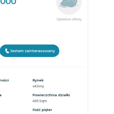
 000
Opiekun oferty
Jestem zainteresowany
mości
Rynek
wtórny
a
Powierzchnia działki
495 Sqm
Ilość pięter