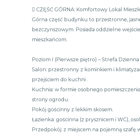
️ CZĘŚĆ GÓRNA: Komfortowy Lokal Miesz
Górna część budynku to przestronne, jasn
bezczynszowym. Posiada oddzielne wejście
mieszkańcom.
Poziom I (Pierwsze piętro) – Strefa Dzienna
Salon: przestronny z kominkiem i klimatyza
przejściem do kuchni .
Kuchnia: w formie osobnego pomieszczenia z
strony ogrodu.
Pokój gościnny z lekkim skosem.
Łazienka: gościnna (z prysznicem i WC), os
Przedpokój: z miejscem na pojemną szafę