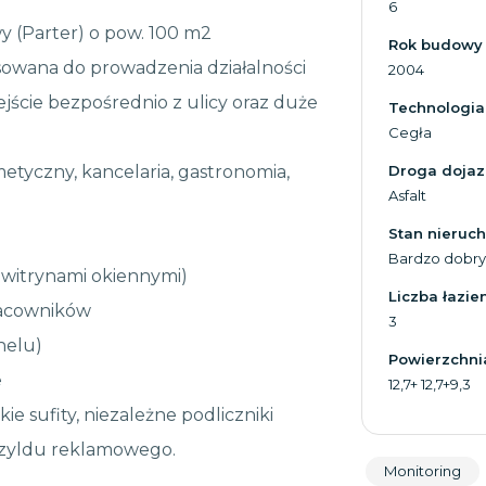
6
 (Parter) o pow. 100 m2
Rok budowy
sowana do prowadzenia działalności
2004
jście bezpośrednio z ulicy oraz duże
Technologia
Cegła
metyczny, kancelaria, gastronomia,
Droga doja
Asfalt
Stan nieruc
Bardzo dobry
 witrynami okiennymi)
Liczba łazie
racowników
3
nelu)
Powierzchnia
e
12,7+ 12,7+9,3
ie sufity, niezależne podliczniki
zyldu reklamowego.
Monitoring