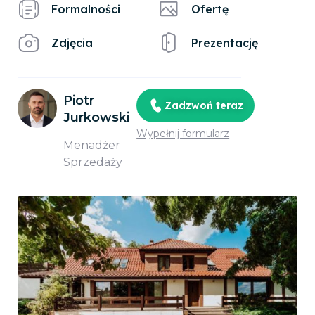
Formalności
Ofertę
Zdjęcia
Prezentację
Piotr
Zadzwoń teraz
Jurkowski
Wypełnij formularz
Menadżer
Sprzedaży