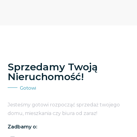
Sprzedamy Twoją
Nieruchomość!
Gotowi
Jesteśmy gotowi rozpocząć sprzedaż twojego
domu, mieszkania czy biura od zaraz!
Zadbamy o: