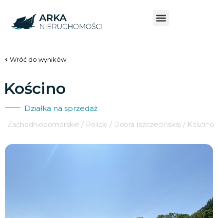
Wróć do wyników
Kościno
Działka na sprzedaż
Zachodniopomorskie / Policki / Dobra (szczecińska) / Kościno