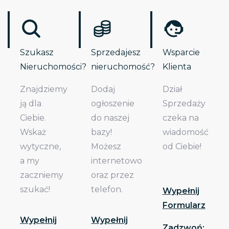
Szukasz
Sprzedajesz
Wsparcie
Nieruchomości?
nieruchomość?
Klienta
Znajdziemy
Dodaj
Dział
ją dla
ogłoszenie
Sprzedaży
Ciebie.
do naszej
czeka na
Wskaż
bazy!
wiadomość
wytyczne,
Możesz
od Ciebie!
a my
internetowo
zaczniemy
oraz przez
szukać!
telefon.
Wypełnij
Formularz
Wypełnij
Wypełnij
Zadzwoń: