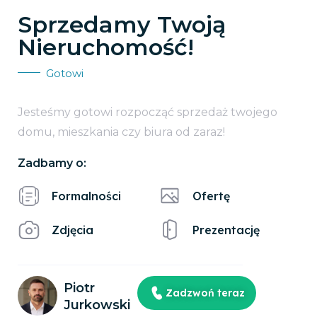
Sprzedamy Twoją
Nieruchomość!
Gotowi
Jesteśmy gotowi rozpocząć sprzedaż twojego
domu, mieszkania czy biura od zaraz!
Zadbamy o:
Formalności
Ofertę
Zdjęcia
Prezentację
Piotr
Zadzwoń teraz
Jurkowski