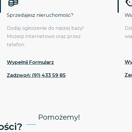
Sprzedajesz nieruchomość?
Wsp
Dodaj ogłoszenie do naszej bazy!
Dz
Możesz internetowo oraz przez
wi
telefon.
Wy
Wypełnij Formularz
Za
Zadzwoń: (91) 433 59 85
Pomożemy!
ści?