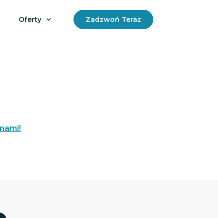
Oferty
Zadzwoń Teraz
 nami!