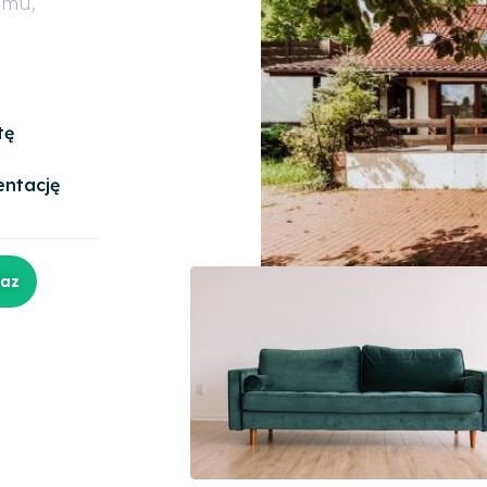
omu,
tę
entację
raz