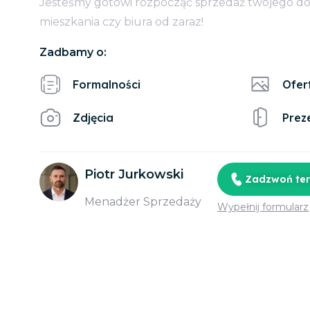
Jesteśmy gotowi rozpocząć sprzedaż twojego d
mieszkania czy biura od zaraz!
Zadbamy o:
Formalności
Ofer
Zdjęcia
Prez
Piotr Jurkowski
Zadzwoń te
Menadżer Sprzedaży
Wypełnij formularz