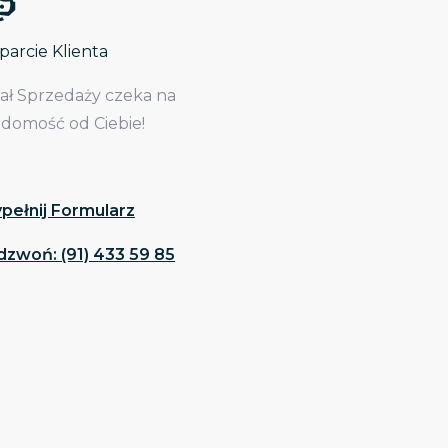
arcie Klienta
iał Sprzedaży czeka na
adomość od Ciebie!
pełnij Formularz
dzwoń: (91) 433 59 85