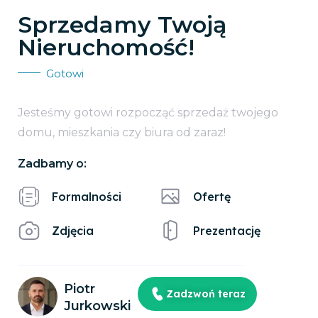
Sprzedamy Twoją
Nieruchomość!
Gotowi
Jesteśmy gotowi rozpocząć sprzedaż twojego
domu, mieszkania czy biura od zaraz!
Zadbamy o:
Formalności
Ofertę
Zdjęcia
Prezentację
Piotr
Zadzwoń teraz
Jurkowski