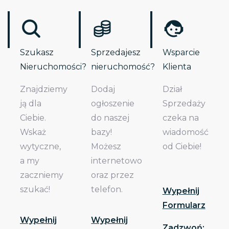
Szukasz
Sprzedajesz
Wsparcie
Nieruchomości?
nieruchomość?
Klienta
Znajdziemy
Dodaj
Dział
ją dla
ogłoszenie
Sprzedaży
Ciebie.
do naszej
czeka na
Wskaż
bazy!
wiadomość
wytyczne,
Możesz
od Ciebie!
a my
internetowo
zaczniemy
oraz przez
szukać!
telefon.
Wypełnij
Formularz
Wypełnij
Wypełnij
Zadzwoń: