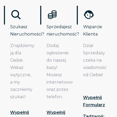
Szukasz
Sprzedajesz
Wsparcie
Nieruchomości?
nieruchomość?
Klienta
Znajdziemy
Dodaj
Dział
ją dla
ogłoszenie
Sprzedaży
Ciebie.
do naszej
czeka na
Wskaż
bazy!
wiadomość
wytyczne,
Możesz
od Ciebie!
a my
internetowo
zaczniemy
oraz przez
szukać!
telefon.
Wypełnij
Formularz
Wypełnij
Wypełnij
Zadzwoń: