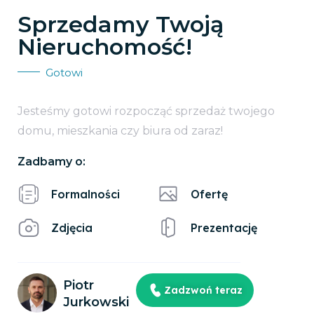
Sprzedamy Twoją
Nieruchomość!
Gotowi
Jesteśmy gotowi rozpocząć sprzedaż twojego
domu, mieszkania czy biura od zaraz!
Zadbamy o:
Formalności
Ofertę
Zdjęcia
Prezentację
Piotr
Zadzwoń teraz
Jurkowski