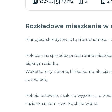
432705
70 m2
3
2 
Rozkładowe mieszkanie w 
Planujesz skredytować tę nieruchomość –
Polecam na sprzedaż przestronne mieszkan
pięknym osiedlu.
Wokół tereny zielone, blisko komunikacja m
autostradę.
Pokoje ustawne, z salonu wyjście na przes
Łazienka razem z wc, kuchnia widna.