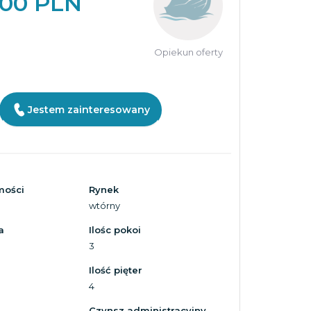
000 PLN
Opiekun oferty
Jestem zainteresowany
mości
Rynek
wtórny
a
Ilośc pokoi
3
Ilość pięter
4
Czynsz administracyjny