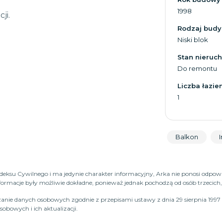
1998
ji.
Rodzaj bud
Niski blok
Stan nieruc
Do remontu
Liczba łazie
1
Balkon
Kodeksu Cywilnego i ma jedynie charakter informacyjny, Arka nie ponosi odpow
macje były możliwie dokładne, ponieważ jednak pochodzą od osób trzecich, n
anie danych osobowych zgodnie z przepisami ustawy z dnia 29 sierpnia 1997 
obowych i ich aktualizacji.