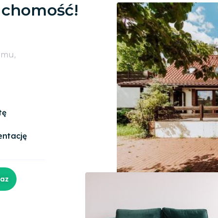
uchomość!
omu,
tę
entację
raz