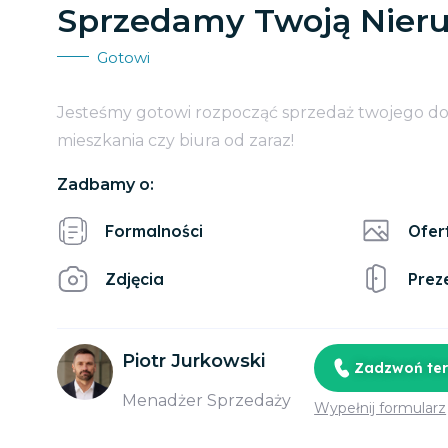
Sprzedamy Twoją Nier
Gotowi
Jesteśmy gotowi rozpocząć sprzedaż twojego d
mieszkania czy biura od zaraz!
Zadbamy o:
Formalności
Ofer
Zdjęcia
Prez
Piotr Jurkowski
Zadzwoń te
Menadżer Sprzedaży
Wypełnij formularz