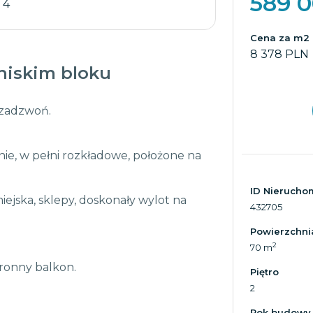
589 
/ 4
Cena za m2
8 378 PLN
niskim bloku
 zadzwoń.
ie, w pełni rozkładowe, położone na
ID Nierucho
iejska, sklepy, doskonały wylot na
432705
Powierzchni
2
70 m
tronny balkon.
Piętro
2
Rok budowy