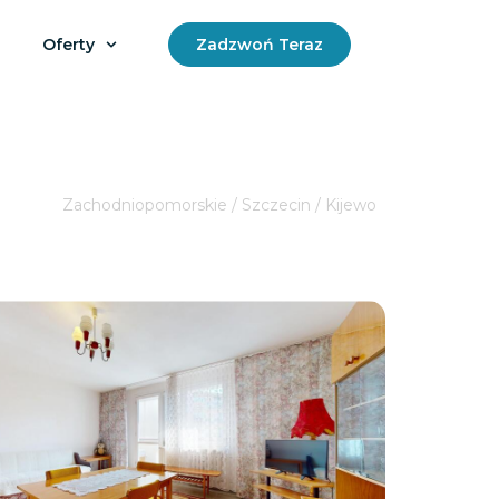
Oferty
Zadzwoń Teraz
Zachodniopomorskie / Szczecin / Kijewo