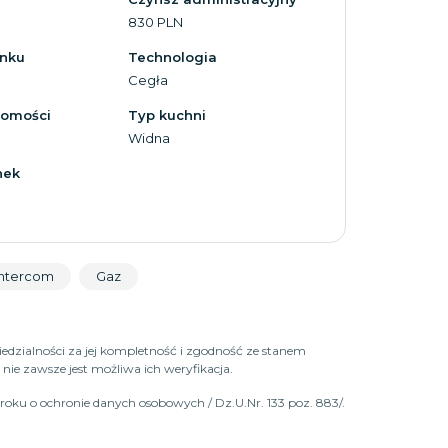
830 PLN
ynku
Technologia
Cegła
homości
Typ kuchni
Widna
nek
Intercom
Gaz
iedzialności za jej kompletność i zgodność ze stanem
ie zawsze jest możliwa ich weryfikacja.
roku o ochronie danych osobowych / Dz.U.Nr. 133 poz. 883/.