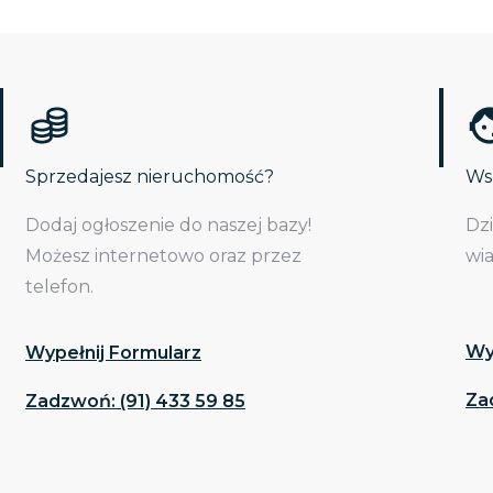
Sprzedajesz nieruchomość?
Wsp
Dodaj ogłoszenie do naszej bazy!
Dz
Możesz internetowo oraz przez
wi
telefon.
Wy
Wypełnij Formularz
Za
Zadzwoń: (91) 433 59 85