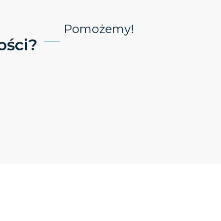
Pomożemy!
ści?