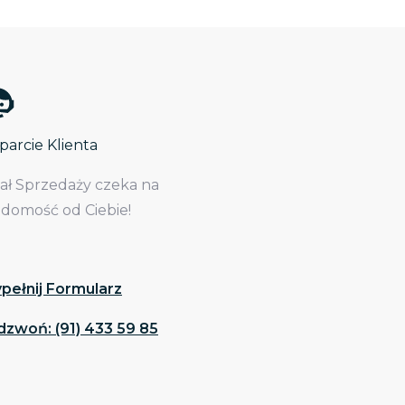
arcie Klienta
iał Sprzedaży czeka na
adomość od Ciebie!
pełnij Formularz
dzwoń: (91) 433 59 85