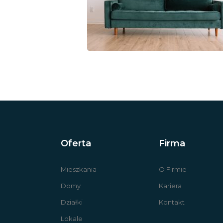
Oferta
Firma
Mieszkania
O Firmie
Domy
Kariera
Działki
Kontakt
Lokale