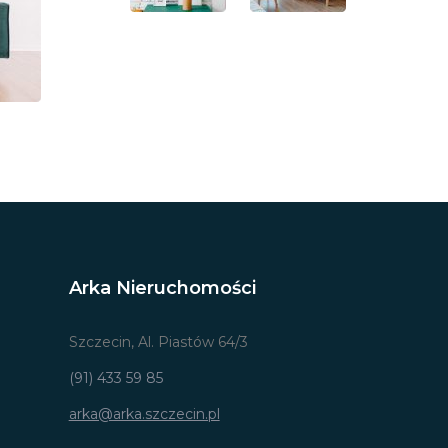
Arka Nieruchomości
Szczecin, Al. Piastów 64/3
(91) 433 59 85
arka@arka.szczecin.pl