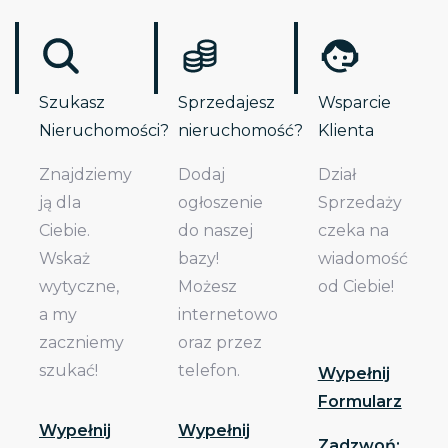
Szukasz
Sprzedajesz
Wsparcie
Nieruchomości?
nieruchomość?
Klienta
Znajdziemy
Dodaj
Dział
ją dla
ogłoszenie
Sprzedaży
Ciebie.
do naszej
czeka na
Wskaż
bazy!
wiadomość
wytyczne,
Możesz
od Ciebie!
a my
internetowo
zaczniemy
oraz przez
szukać!
telefon.
Wypełnij
Formularz
Wypełnij
Wypełnij
Zadzwoń: