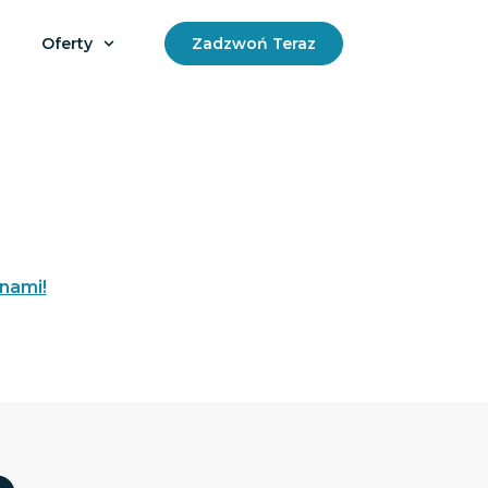
Oferty
Zadzwoń Teraz
 nami!