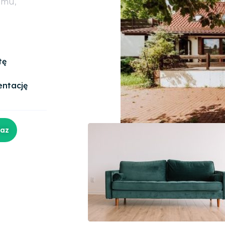
omu,
tę
entację
raz