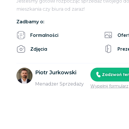
Jesteśmy gotowi rozpocząć sprzedaż twojego d
mieszkania czy biura od zaraz!
Zadbamy o:
Formalności
Ofer
Zdjęcia
Prez
Piotr Jurkowski
Zadzwoń te
Menadżer Sprzedaży
Wypełnij formularz