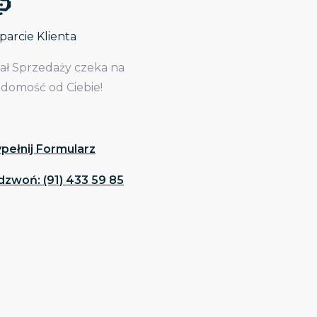
arcie Klienta
iał Sprzedaży czeka na
adomość od Ciebie!
pełnij Formularz
dzwoń: (91) 433 59 85