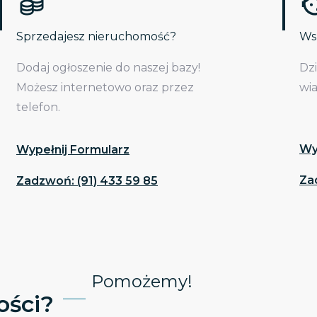
Sprzedajesz nieruchomość?
Wsp
Dodaj ogłoszenie do naszej bazy!
Dz
Możesz internetowo oraz przez
wi
telefon.
Wy
Wypełnij Formularz
Za
Zadzwoń: (91) 433 59 85
Pomożemy!
ści?