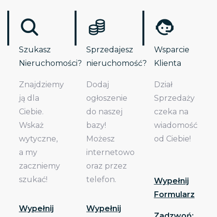
Szukasz
Sprzedajesz
Wsparcie
Nieruchomości?
nieruchomość?
Klienta
Znajdziemy
Dodaj
Dział
ją dla
ogłoszenie
Sprzedaży
Ciebie.
do naszej
czeka na
Wskaż
bazy!
wiadomość
wytyczne,
Możesz
od Ciebie!
a my
internetowo
zaczniemy
oraz przez
szukać!
telefon.
Wypełnij
Formularz
Wypełnij
Wypełnij
Zadzwoń: