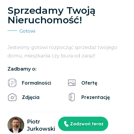
Sprzedamy Twoją
Nieruchomość!
Gotowi
Jesteśmy gotowi rozpocząć sprzedaż twojego
domu, mieszkania czy biura od zaraz!
Zadbamy o:
Formalności
Ofertę
Zdjęcia
Prezentację
Piotr
Zadzwoń teraz
Jurkowski