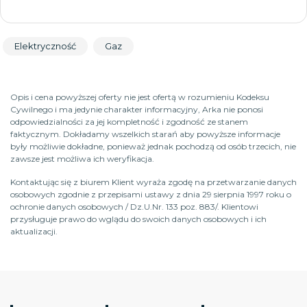
Elektryczność
Gaz
Opis i cena powyższej oferty nie jest ofertą w rozumieniu Kodeksu
Cywilnego i ma jedynie charakter informacyjny, Arka nie ponosi
odpowiedzialności za jej kompletność i zgodność ze stanem
faktycznym. Dokładamy wszelkich starań aby powyższe informacje
były możliwie dokładne, ponieważ jednak pochodzą od osób trzecich, nie
zawsze jest możliwa ich weryfikacja.
Kontaktując się z biurem Klient wyraża zgodę na przetwarzanie danych
osobowych zgodnie z przepisami ustawy z dnia 29 sierpnia 1997 roku o
ochronie danych osobowych / Dz.U.Nr. 133 poz. 883/. Klientowi
przysługuje prawo do wglądu do swoich danych osobowych i ich
aktualizacji.