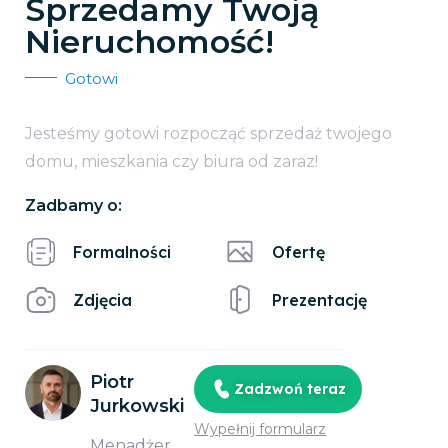
Sprzedamy Twoją
Nieruchomość!
Gotowi
Jesteśmy gotowi rozpocząć sprzedaż twojego
domu, mieszkania czy biura od zaraz!
Zadbamy o:
Formalności
Ofertę
Zdjęcia
Prezentację
Piotr
Zadzwoń teraz
Jurkowski
Wypełnij formularz
Menadżer