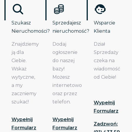
Szukasz
Sprzedajesz
Wsparcie
Nieruchomości?
nieruchomość?
Klienta
Znajdziemy
Dodaj
Dział
ją dla
ogłoszenie
Sprzedaży
Ciebie.
do naszej
czeka na
Wskaż
bazy!
wiadomość
wytyczne,
Możesz
od Ciebie!
a my
internetowo
zaczniemy
oraz przez
szukać!
telefon.
Wypełnij
Formularz
Wypełnij
Wypełnij
Zadzwoń:
Formularz
Formularz