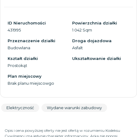
ID Nieruchomości
Powierzchnia działki
431995
1 042 Sqm
Przeznaczenie działki
Droga dojazdowa
Budowlana
Asfalt
Kształt działki
Ukształtowanie działki
Prostokąt
Plan miejscowy
Brak planu miejscowgo
Elektryczność
Wydane warunki zabudowy
Opis i cena powyższej oferty nie jest ofertą w rozumieniu Kodeksu
Cywilnego i ma jedynie charakter informacyjny, Arka nie ponosi