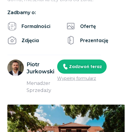
Zadbamy o:
Formalności
Ofertę
Zdjęcia
Prezentację
Piotr
Zadzwoń teraz
Jurkowski
Wypełnij formularz
Menadżer
Sprzedaży