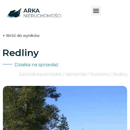
Wróć do wyników
Redliny
Działka na sprzedaż
Zachodniopomorskie / Kamieński / Świerzno / Redliny