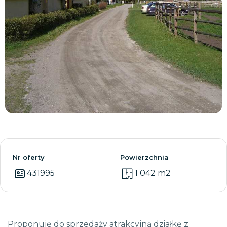
Zobacz wszystkie
Nr oferty
Powierzchnia
431995
1 042 m2
Proponuję do sprzedaży atrakcyjną działkę z