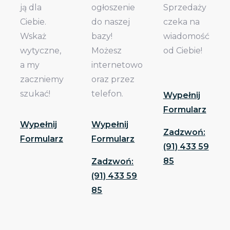
ją dla
ogłoszenie
Sprzedaży
Ciebie.
do naszej
czeka na
Wskaż
bazy!
wiadomość
wytyczne,
Możesz
od Ciebie!
a my
internetowo
zaczniemy
oraz przez
szukać!
telefon.
Wypełnij
Formularz
Wypełnij
Wypełnij
Zadzwoń:
Formularz
Formularz
(91) 433 59
85
Zadzwoń:
(91) 433 59
85