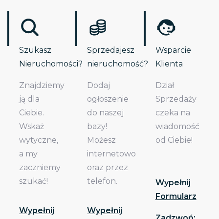
Szukasz
Sprzedajesz
Wsparcie
Nieruchomości?
nieruchomość?
Klienta
Znajdziemy
Dodaj
Dział
ją dla
ogłoszenie
Sprzedaży
Ciebie.
do naszej
czeka na
Wskaż
bazy!
wiadomość
wytyczne,
Możesz
od Ciebie!
a my
internetowo
zaczniemy
oraz przez
szukać!
telefon.
Wypełnij
Formularz
Wypełnij
Wypełnij
Zadzwoń: