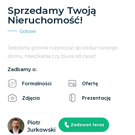
Sprzedamy Twoją
Nieruchomość!
Gotowi
Jesteśmy gotowi rozpocząć sprzedaż twojego
domu, mieszkania czy biura od zaraz!
Zadbamy o:
Formalności
Ofertę
Zdjęcia
Prezentację
Piotr
Zadzwoń teraz
Jurkowski