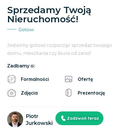
Sprzedamy Twoją
Nieruchomość!
Gotowi
Jesteśmy gotowi rozpocząć sprzedaż twojego
domu, mieszkania czy biura od zaraz!
Zadbamy o:
Formalności
Ofertę
Zdjęcia
Prezentację
Piotr
Zadzwoń teraz
Jurkowski