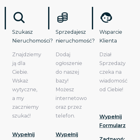
Szukasz
Sprzedajesz
Wsparcie
Nieruchomości?
nieruchomość?
Klienta
Znajdziemy
Dodaj
Dział
ją dla
ogłoszenie
Sprzedaży
Ciebie.
do naszej
czeka na
Wskaż
bazy!
wiadomość
wytyczne,
Możesz
od Ciebie!
a my
internetowo
zaczniemy
oraz przez
szukać!
telefon.
Wypełnij
Formularz
Wypełnij
Wypełnij
Zadzwoń: