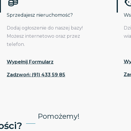
Sprzedajesz nieruchomość?
Wsp
Dodaj ogłoszenie do naszej bazy!
Dz
Możesz internetowo oraz przez
wi
telefon.
Wy
Wypełnij Formularz
Za
Zadzwoń: (91) 433 59 85
Pomożemy!
ści?