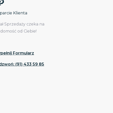
arcie Klienta
iał Sprzedaży czeka na
adomość od Ciebie!
pełnij Formularz
dzwoń: (91) 433 59 85