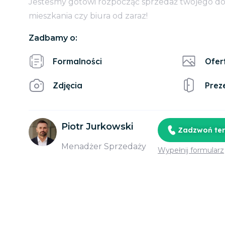
Jesteśmy gotowi rozpocząć sprzedaż twojego d
mieszkania czy biura od zaraz!
Zadbamy o:
Formalności
Ofer
Zdjęcia
Prez
Piotr Jurkowski
Zadzwoń te
Menadżer Sprzedaży
Wypełnij formularz