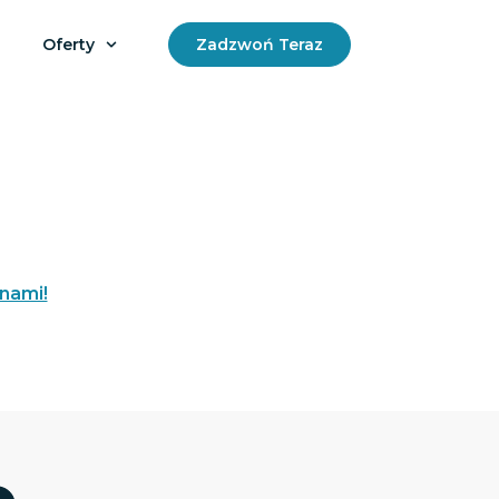
Oferty
Zadzwoń Teraz
 nami!