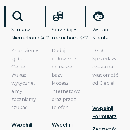
Szukasz
Sprzedajesz
Wsparcie
Nieruchomości?
nieruchomość?
Klienta
Znajdziemy
Dodaj
Dział
ją dla
ogłoszenie
Sprzedaży
Ciebie.
do naszej
czeka na
Wskaż
bazy!
wiadomość
wytyczne,
Możesz
od Ciebie!
a my
internetowo
zaczniemy
oraz przez
szukać!
telefon.
Wypełnij
Formularz
Wypełnij
Wypełnij
Zadzwoń: