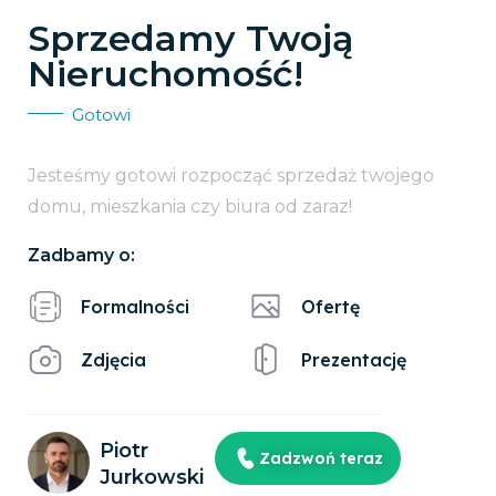
Sprzedamy Twoją
Nieruchomość!
Gotowi
Jesteśmy gotowi rozpocząć sprzedaż twojego
domu, mieszkania czy biura od zaraz!
Zadbamy o:
Formalności
Ofertę
Zdjęcia
Prezentację
Piotr
Zadzwoń teraz
Jurkowski