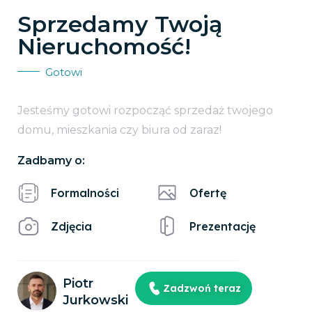
Sprzedamy Twoją
Nieruchomość!
Gotowi
Jesteśmy gotowi rozpocząć sprzedaż twojego
domu, mieszkania czy biura od zaraz!
Zadbamy o:
Formalności
Ofertę
Zdjęcia
Prezentację
Piotr
Zadzwoń teraz
Jurkowski