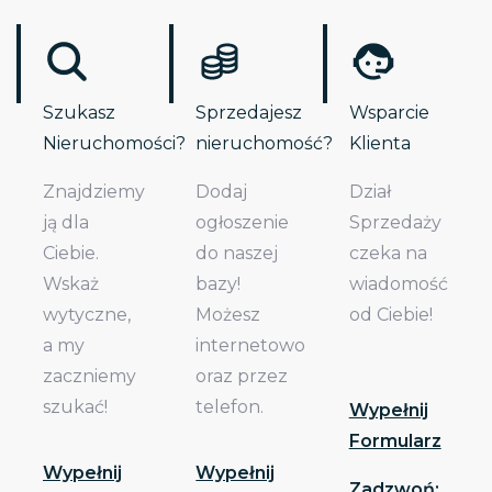
Szukasz
Sprzedajesz
Wsparcie
Nieruchomości?
nieruchomość?
Klienta
Znajdziemy
Dodaj
Dział
ją dla
ogłoszenie
Sprzedaży
Ciebie.
do naszej
czeka na
Wskaż
bazy!
wiadomość
wytyczne,
Możesz
od Ciebie!
a my
internetowo
zaczniemy
oraz przez
szukać!
telefon.
Wypełnij
Formularz
Wypełnij
Wypełnij
Zadzwoń: