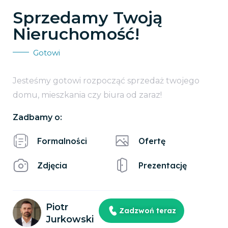
Sprzedamy Twoją
Nieruchomość!
Gotowi
Jesteśmy gotowi rozpocząć sprzedaż twojego
domu, mieszkania czy biura od zaraz!
Zadbamy o:
Formalności
Ofertę
Zdjęcia
Prezentację
Piotr
Zadzwoń teraz
Jurkowski