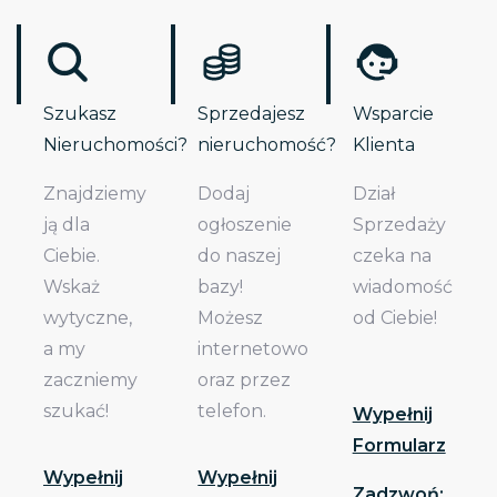
Szukasz
Sprzedajesz
Wsparcie
Nieruchomości?
nieruchomość?
Klienta
Znajdziemy
Dodaj
Dział
ją dla
ogłoszenie
Sprzedaży
Ciebie.
do naszej
czeka na
Wskaż
bazy!
wiadomość
wytyczne,
Możesz
od Ciebie!
a my
internetowo
zaczniemy
oraz przez
szukać!
telefon.
Wypełnij
Formularz
Wypełnij
Wypełnij
Zadzwoń: