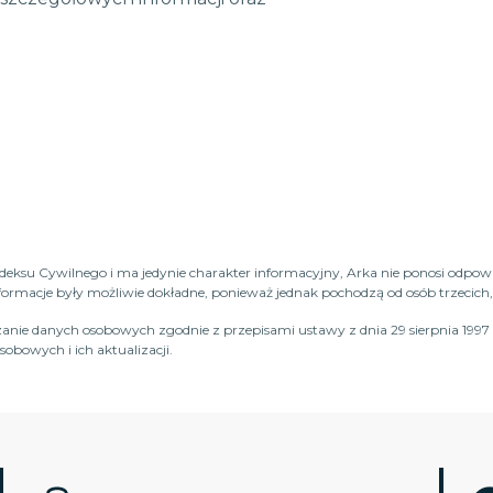
Kodeksu Cywilnego i ma jedynie charakter informacyjny, Arka nie ponosi odpow
macje były możliwie dokładne, ponieważ jednak pochodzą od osób trzecich, n
anie danych osobowych zgodnie z przepisami ustawy z dnia 29 sierpnia 1997 
obowych i ich aktualizacji.