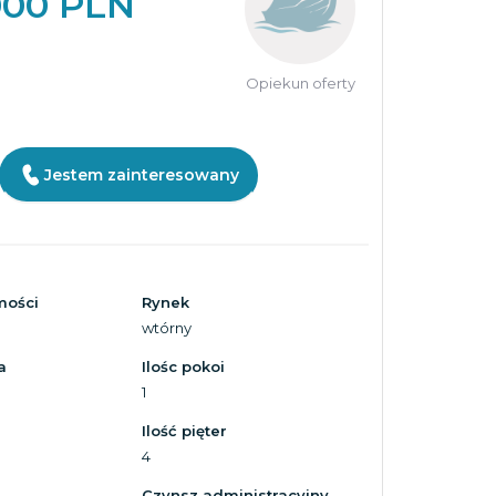
000 PLN
Opiekun oferty
Jestem zainteresowany
mości
Rynek
wtórny
a
Ilośc pokoi
1
Ilość pięter
4
Czynsz administracyjny