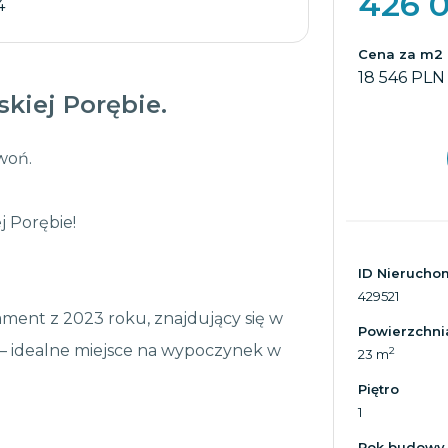
426 
4
Cena za m2
18 546 PLN
kiej Porębie.
woń.
j Porębie!
ID Nierucho
429521
ent z 2023 roku, znajdujący się w
Powierzchni
ie – idealne miejsce na wypoczynek w
2
23 m
Piętro
1
Rok budowy