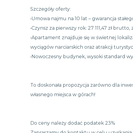
Szczegóły oferty:
•Umowa najmu na 10 lat – gwarancja stał
•Czynsz za pierwszy rok: 27 111,47 zł brutto,
•Apartament znajduje się w świetnej lokaliza
wyciągów narciarskich oraz atrakcji turysty
•Nowoczesny budynek, wysoki standard wy
To doskonała propozycja zarówno dla inwes
własnego miejsca w górach!
Do ceny należy dodać podatek 23%
Zapraszamy do kontaktu w celu uzyskania 