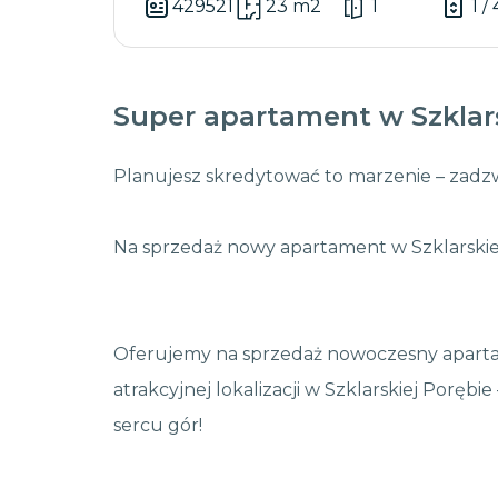
429521
23 m2
1
1 / 
Super apartament w Szklars
Planujesz skredytować to marzenie – zadz
Na sprzedaż nowy apartament w Szklarskie
Oferujemy na sprzedaż nowoczesny apartam
atrakcyjnej lokalizacji w Szklarskiej Poręb
sercu gór!