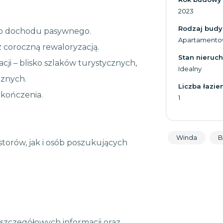
2023
Rodzaj bud
ego dochodu pasywnego.
Apartamento
 z coroczną rewaloryzacją.
Stan nieruc
cji – blisko szlaków turystycznych,
Idealny
cznych.
Liczba łazie
kończenia.
1
Winda
B
torów, jak i osób poszukujących
szczegółowych informacji oraz