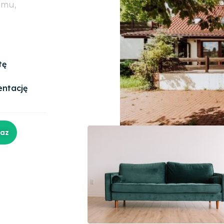
omu,
tę
entację
raz