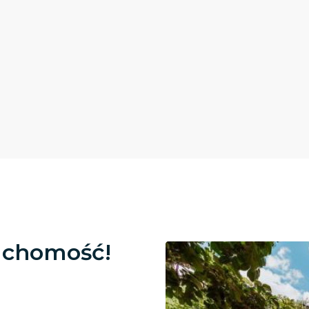
uchomość!