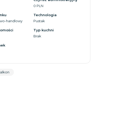
0 PLN
ynku
Technologia
wo-handlowy
Pustak
homości
Typ kuchni
Brak
nek
alkon