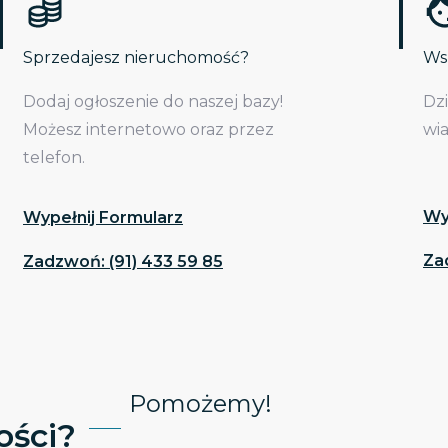
Sprzedajesz nieruchomość?
Wsp
Dodaj ogłoszenie do naszej bazy!
Dz
Możesz internetowo oraz przez
wi
telefon.
Wy
Wypełnij Formularz
Za
Zadzwoń: (91) 433 59 85
Pomożemy!
ści?