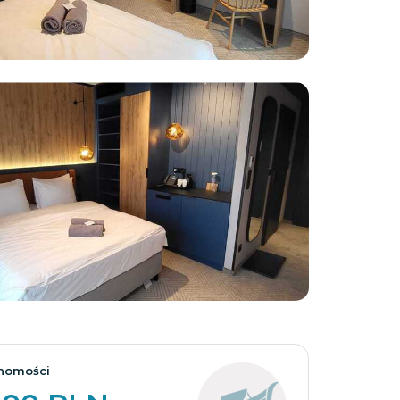
Zobacz wszystkie
homości