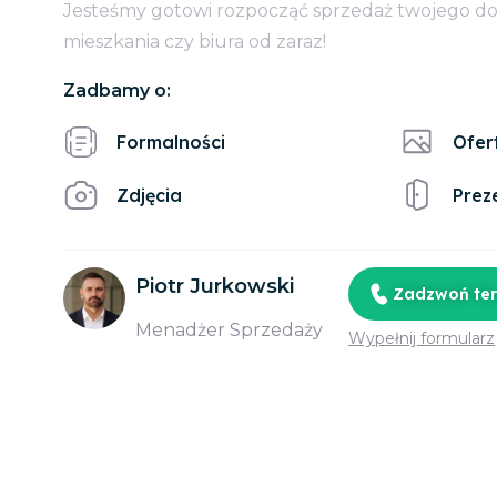
Jesteśmy gotowi rozpocząć sprzedaż twojego d
mieszkania czy biura od zaraz!
Zadbamy o:
Formalności
Ofer
Zdjęcia
Prez
Piotr Jurkowski
Zadzwoń te
Menadżer Sprzedaży
Wypełnij formularz