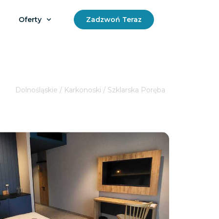
Oferty
Zadzwoń Teraz
Dolnośląskie / Karkonoski / Szklarska Poręba