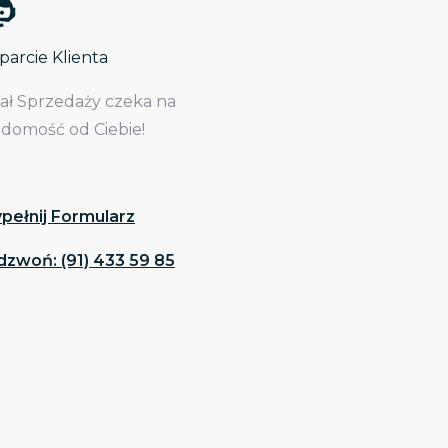
arcie Klienta
iał Sprzedaży czeka na
adomość od Ciebie!
pełnij Formularz
dzwoń: (91) 433 59 85