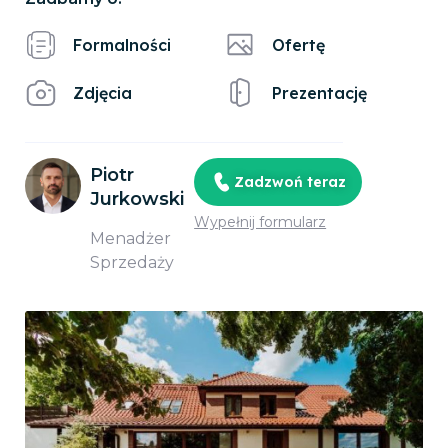
Formalności
Ofertę
Zdjęcia
Prezentację
Piotr
Zadzwoń teraz
Jurkowski
Wypełnij formularz
Menadżer
Sprzedaży