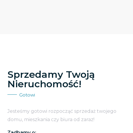
Sprzedamy Twoją
Nieruchomość!
Gotowi
Jesteśmy gotowi rozpocząć sprzedaż twojego
domu, mieszkania czy biura od zaraz!
Zadbamy o: