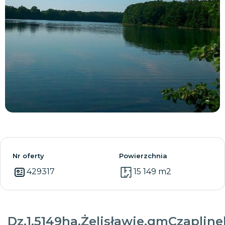
Zobacz wszystkie
Nr oferty
Powierzchnia
429317
15 149 m2
Dz.1.5149ha,Żelisławie,gmCzaplinek