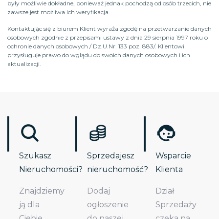
były możliwie dokładne, ponieważ jednak pochodzą od osób trzecich, nie
zawsze jest możliwa ich weryfikacja.
Kontaktując się z biurem Klient wyraża zgodę na przetwarzanie danych
osobowych zgodnie z przepisami ustawy z dnia 29 sierpnia 1997 roku o
ochronie danych osobowych / Dz.U.Nr. 133 poz. 883/. Klientowi
przysługuje prawo do wglądu do swoich danych osobowych i ich
aktualizacji.
Szukasz
Sprzedajesz
Wsparcie
Nieruchomości?
nieruchomość?
Klienta
Znajdziemy
Dodaj
Dział
ją dla
ogłoszenie
Sprzedaży
Ciebie.
do naszej
czeka na