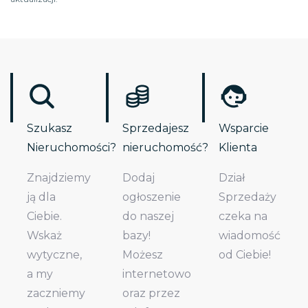
Szukasz
Sprzedajesz
Wsparcie
Nieruchomości?
nieruchomość?
Klienta
Znajdziemy
Dodaj
Dział
ją dla
ogłoszenie
Sprzedaży
Ciebie.
do naszej
czeka na
Wskaż
bazy!
wiadomość
wytyczne,
Możesz
od Ciebie!
a my
internetowo
zaczniemy
oraz przez