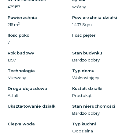
429157
wtórny
Powierzchnia
Powierzchnia działki
2
215 m
1 437 Sqm
Ilośc pokoi
Ilość pięter
7
1
Rok budowy
Stan budynku
1997
Bardzo dobry
Technologia
Typ domu
Mieszany
Wolnostojący
Droga dojazdowa
Kształt działki
Asfalt
Prostokąt
Ukształtowanie działki
Stan nieruchomości
Bardzo dobry
Ciepła woda
Typ kuchni
Oddzielna