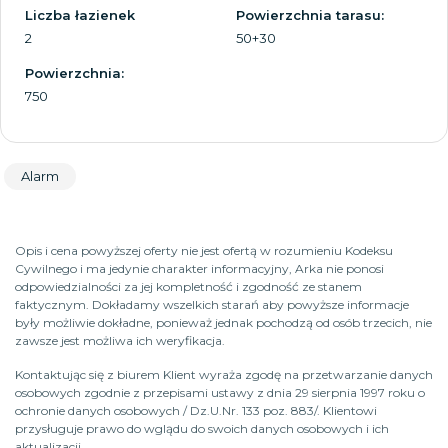
Liczba łazienek
Powierzchnia tarasu:
2
50+30
Powierzchnia:
750
Alarm
Opis i cena powyższej oferty nie jest ofertą w rozumieniu Kodeksu
Cywilnego i ma jedynie charakter informacyjny, Arka nie ponosi
odpowiedzialności za jej kompletność i zgodność ze stanem
faktycznym. Dokładamy wszelkich starań aby powyższe informacje
były możliwie dokładne, ponieważ jednak pochodzą od osób trzecich, nie
zawsze jest możliwa ich weryfikacja.
Kontaktując się z biurem Klient wyraża zgodę na przetwarzanie danych
osobowych zgodnie z przepisami ustawy z dnia 29 sierpnia 1997 roku o
ochronie danych osobowych / Dz.U.Nr. 133 poz. 883/. Klientowi
przysługuje prawo do wglądu do swoich danych osobowych i ich
aktualizacji.