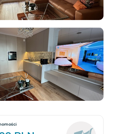
Zobacz wszystkie
homości