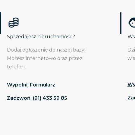
Sprzedajesz nieruchomość?
Wsp
Dodaj ogłoszenie do naszej bazy!
Dz
Możesz internetowo oraz przez
wi
telefon.
Wy
Wypełnij Formularz
Za
Zadzwoń: (91) 433 59 85