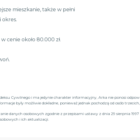
jsze mieszkanie, także w pełni
 okres.
w cenie około 80.000 zł.
woń.
Kodeksu Cywilnego i ma jedynie charakter informacyjny, Arka nie ponosi odpow
macje były możliwie dokładne, ponieważ jednak pochodzą od osób trzecich, n
anie danych osobowych zgodnie z przepisami ustawy z dnia 29 sierpnia 1997 
obowych i ich aktualizacji.