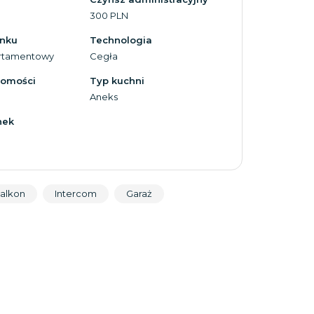
300 PLN
ynku
Technologia
rtamentowy
Cegła
homości
Typ kuchni
Aneks
nek
alkon
Intercom
Garaż