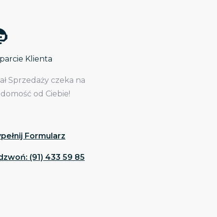
arcie Klienta
iał Sprzedaży czeka na
adomość od Ciebie!
pełnij Formularz
dzwoń: (91) 433 59 85