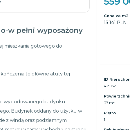
559 
6
Cena za m2
15 141 PLN
o-w pełni wyposażony
cej mieszkania gotowego do
ykończenia to główne atuty tej
ID Nierucho
429152
Powierzchni
nowo wybudowanego budynku
2
37 m
rego. Budynek oddany do użytku w
Piętro
1
ie z windą oraz podziemnym
 9-metrowy taras wychodzą na stronę
Rok budowy