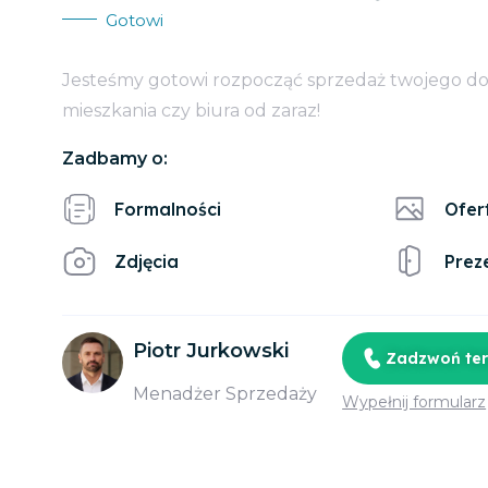
Gotowi
Jesteśmy gotowi rozpocząć sprzedaż twojego d
mieszkania czy biura od zaraz!
Zadbamy o:
Formalności
Ofer
Zdjęcia
Prez
Piotr Jurkowski
Zadzwoń te
Menadżer Sprzedaży
Wypełnij formularz