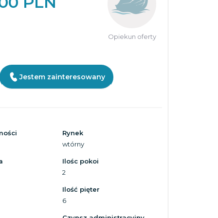
000 PLN
Opiekun oferty
Jestem zainteresowany
mości
Rynek
wtórny
a
Ilośc pokoi
2
Ilość pięter
6
Czynsz administracyjny