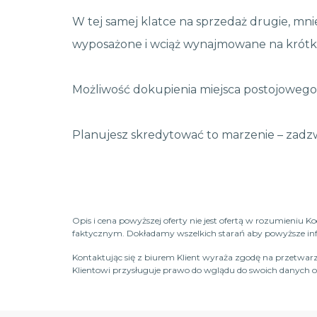
W tej samej klatce na sprzedaż drugie, mnie
wyposażone i wciąż wynajmowane na krótki
Możliwość dokupienia miejsca postojowego 
Planujesz skredytować to marzenie – zadz
Opis i cena powyższej oferty nie jest ofertą w rozumieniu 
faktycznym. Dokładamy wszelkich starań aby powyższe infor
Kontaktując się z biurem Klient wyraża zgodę na przetwarz
Klientowi przysługuje prawo do wglądu do swoich danych os