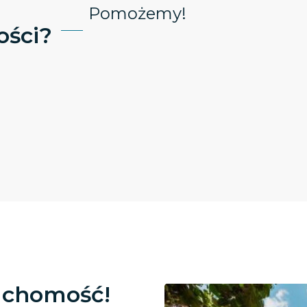
Pomożemy!
ści?
uchomość!