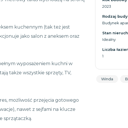
2023
Rodzaj bud
Budynek apa
neksem kuchennym (tak też jest
Stan nieruc
kcjonuje jako salon z aneksem oraz
Idealny
Liczba łazie
1
z pełnym wyposażeniem kuchni w
ją także wszystkie sprzęty, TV,
Winda
B
res, możliwość przejęcia gotowego
wacje), nawet z sejfami na klucze
e sprzątaczką.