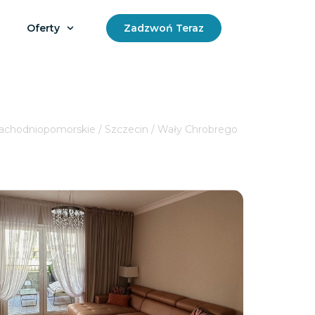
Oferty
Zadzwoń Teraz
achodniopomorskie / Szczecin / Wały Chrobrego