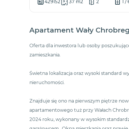
429152
37 m2
2
1 / 
Apartament Wały Chrobreg
Oferta dla inwestora lub osoby poszukują
zamieszkania.
Świetna lokalizacja oraz wysoki standard w
nieruchomości.
Znajduje się ono na pierwszym piętrze 
apartamentowego tuż przy Wałach Chrob
2024 roku, wykonany w wysokim standardz
garażowcem. Okna mieszkania oraz prawie