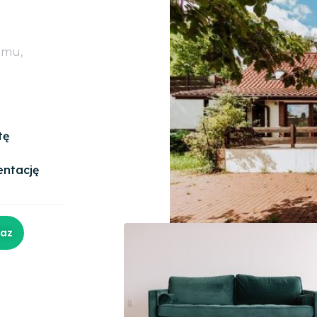
omu,
tę
entację
raz