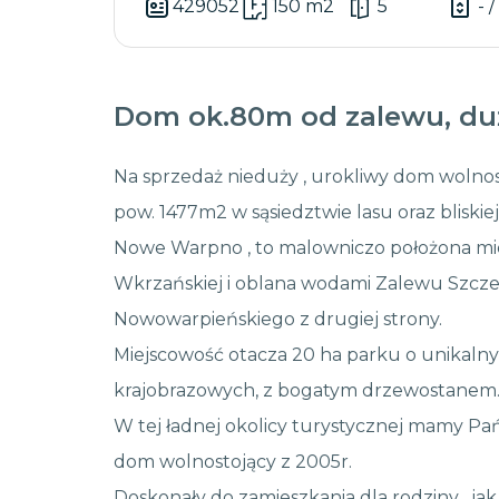
429052
150 m2
5
- /
Dom ok.80m od zalewu, duż
Na sprzedaż nieduży , urokliwy dom wolnos
pow. 1477m2 w sąsiedztwie lasu oraz bliskie
Nowe Warpno , to malowniczo położona mi
Wkrzańskiej i oblana wodami Zalewu Szczeci
Nowowarpieńskiego z drugiej strony.
Miejscowość otacza 20 ha parku o unikalny
krajobrazowych, z bogatym drzewostanem
W tej ładnej okolicy turystycznej mamy P
dom wolnostojący z 2005r.
Doskonały do zamieszkania dla rodziny , j