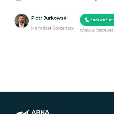
Piotr Jurkowski
Zadzwoń te
Menadżer Sprzedaży
Wypełnij formularz