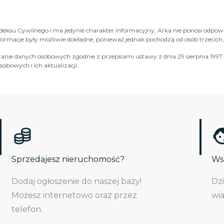
Kodeksu Cywilnego i ma jedynie charakter informacyjny, Arka nie ponosi odpow
macje były możliwie dokładne, ponieważ jednak pochodzą od osób trzecich, n
anie danych osobowych zgodnie z przepisami ustawy z dnia 29 sierpnia 1997 
obowych i ich aktualizacji.
Sprzedajesz nieruchomość?
Wsp
Dodaj ogłoszenie do naszej bazy!
Dz
Możesz internetowo oraz przez
wi
telefon.