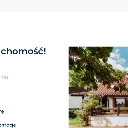
uchomość!
omu,
tę
entację