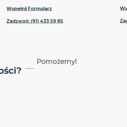
Wy
Wypełnij Formularz
Za
Zadzwoń: (91) 433 59 85
Pomożemy!
ści?