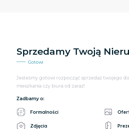
Sprzedamy Twoją Nier
Gotowi
Jesteśmy gotowi rozpocząć sprzedaż twojego d
mieszkania czy biura od zaraz!
Zadbamy o:
Formalności
Ofer
Zdjęcia
Prez