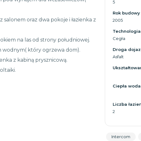
5
Rok budowy
z salonem oraz dwa pokoje i łazienka z
2005
Technologia
Cegła
dokiem na las od strony południowej.
em wodnym( który ogrzewa dom).
Droga doja
Asfalt
ienka z kabiną prysznicową.
Ukształtowan
ltaiki.
Ciepła woda
Liczba łazie
2
Intercom