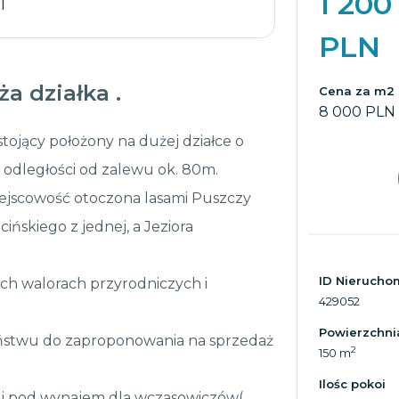
1 200
 1
PLN
a działka .
Cena za m2
8 000 PLN
tojący położony na dużej działce o
j odległości od zalewu ok. 80m.
ejscowość otoczona lasami Puszczy
ńskiego z jednej, a Jeziora
ID Nierucho
ch walorach przyrodniczych i
429052
.
Powierzchni
aństwu do zaproponowania na sprzedaż
2
150 m
Ilośc pokoi
ak i pod wynajem dla wczasowiczów(