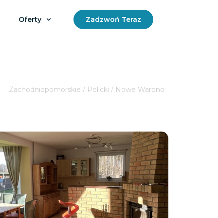
Oferty
Zadzwoń Teraz
Zachodniopomorskie / Policki / Nowe Warpno