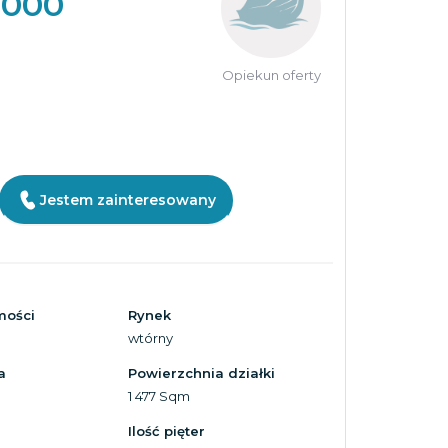
 000
Opiekun oferty
Jestem zainteresowany
mości
Rynek
wtórny
a
Powierzchnia działki
1 477 Sqm
Ilość pięter