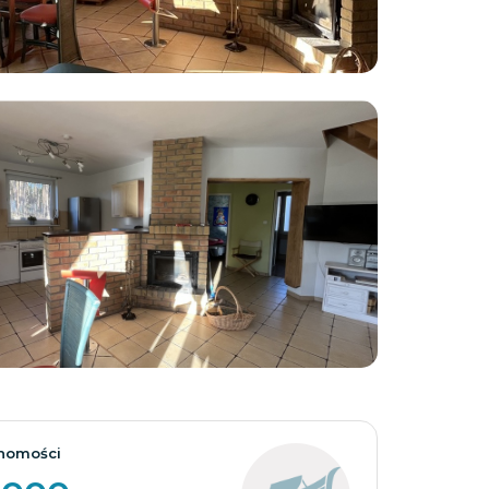
Zobacz wszystkie
homości