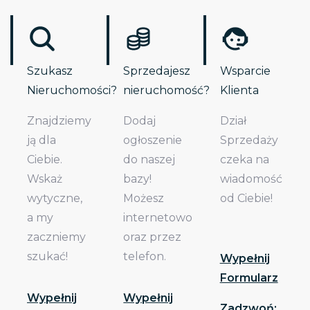
Szukasz
Sprzedajesz
Wsparcie
Nieruchomości?
nieruchomość?
Klienta
Znajdziemy
Dodaj
Dział
ją dla
ogłoszenie
Sprzedaży
Ciebie.
do naszej
czeka na
Wskaż
bazy!
wiadomość
wytyczne,
Możesz
od Ciebie!
a my
internetowo
zaczniemy
oraz przez
szukać!
telefon.
Wypełnij
Formularz
Wypełnij
Wypełnij
Zadzwoń: