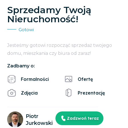
Sprzedamy Twoją
Nieruchomość!
Gotowi
Jesteśmy gotowi rozpocząć sprzedaż twojego
domu, mieszkania czy biura od zaraz!
Zadbamy o:
Formalności
Ofertę
Zdjęcia
Prezentację
Piotr
Zadzwoń teraz
Jurkowski